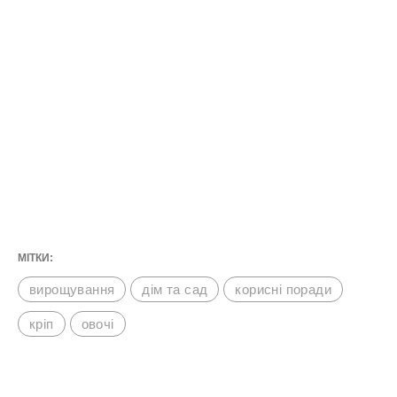
МІТКИ:
вирощування
дім та сад
корисні поради
кріп
овочі