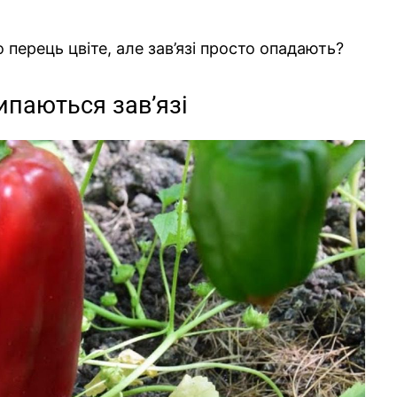
перець цвіте, але зав’язі просто опадають?
ипаються зав’язі