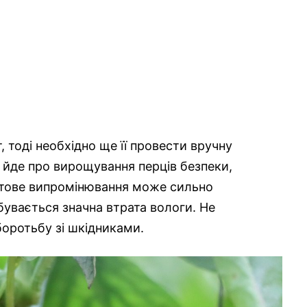
тоді необхідно ще її провести вручну
 йде про вирощування перців безпеки,
летове випромінювання може сильно
бувається значна втрата вологи. Не
боротьбу зі шкідниками.