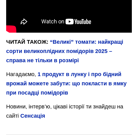
ЧИТАЙ ТАКОЖ:
“Великі” томати: найкращі
сорти великоплідних помідорів 2025 –
справа не тільки в розмірі
Нагадаємо,
1 продукт в лунку і про бідний
врожай можете забути: що покласти в ямку
при посадці помідорів
Новини, інтерв’ю, цікаві історії ти знайдеш на
сайті
Сенсація