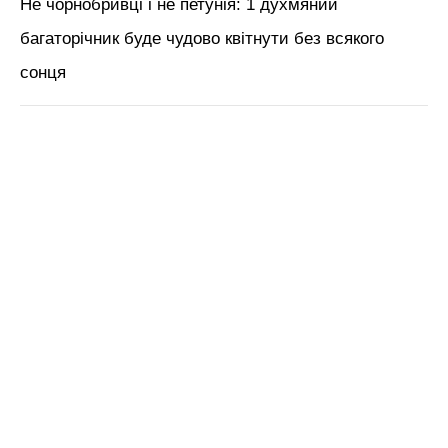
Не чорнобривці і не петунія: 1 духмяний
багаторічник буде чудово квітнути без всякого
сонця