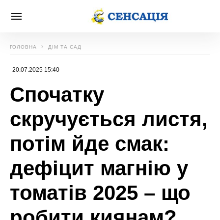
ГОЛОВНА
ДІМ ТА САД
20.07.2025 15:40
Спочатку
скручується листя,
потім йде смак:
дефіцит магнію у
томатів 2025 – що
робити киянам?