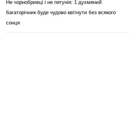
Не чорнобривці і не петунія: 1 духмяний
багаторічник буде чудово квітнути без всякого
сонця