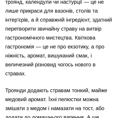
троянд, календули чи настурції — це не
лише прикраси для вазонів, столів та
інтер’єрів, а й справжній інгредієнт, здатний
перетворити звичайну страву на витвір
гастрономічного мистецтва. Квіткова
гастрономія — це не про екзотику, а про
ніжність, аромат, вишуканий смак, і
величезний різновид чогось нового в
стравах.
Троянди додають стравам тонкий, майже
медовий аромат. Їхні пелюстки можна
змішати з медом і намазати на тост, або
додати до домашнього варення. А ще