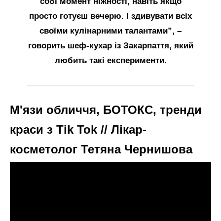
собі момент ніжності, навіть якщо
просто готуєш вечерю. І здивувати всіх
своїми кулінарними талантами”, –
говорить шеф-кухар із Закарпаття, який
любить такі експерименти.
М'язи обличчя, БОТОКС, тренди
краси з Tik Tok // Лікар-
косметолог Тетяна Чернишова