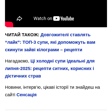
ЧИТАЙ ТАКОЖ:
Довгожителі ставлять
“лайк”: ТОП-3 супи, які допоможуть вам
скинути зайві кілограми – рецепти
Нагадаємо,
Ці холодні супи ідеальні для
липня-2025: рецепти ситних, корисних і
дієтичних страв
Новини, інтерв’ю, цікаві історії ти знайдеш на
сайті
Сенсація