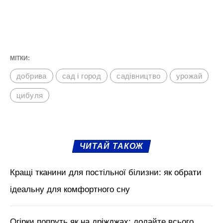
МІТКИ:
добрива
сад і город
садівництво
урожай
цибуля
ЧИТАЙ ТАКОЖ
Кращі тканини для постільної білизни: як обрати
ідеальну для комфортного сну
Огірки попруть як на дріжджах: додайте всього