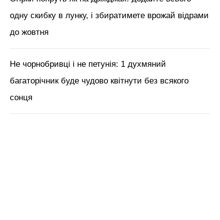
одну скибку в лунку, і збиратимете врожай відрами
до жовтня
Не чорнобривці і не петунія: 1 духмяний
багаторічник буде чудово квітнути без всякого
сонця