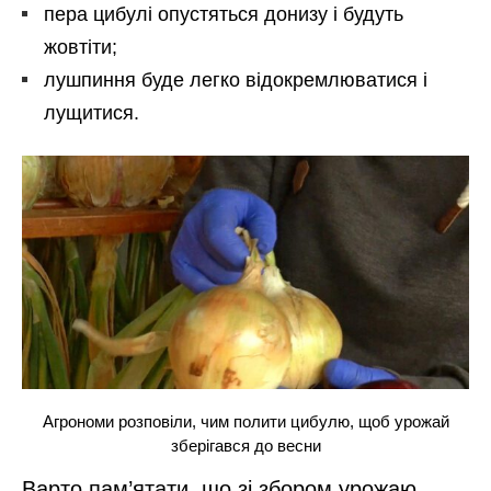
пера цибулі опустяться донизу і будуть
жовтіти;
лушпиння буде легко відокремлюватися і
лущитися.
Агрономи розповіли, чим полити цибулю, щоб урожай
зберігався до весни
Варто пам’ятати, що зі збором урожаю