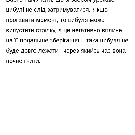
цибулі не слід затримуватися. Якщо
проґавити момент, то цибуля може
випустити стрілку, а це негативно вплине
на її подальше зберігання – така цибуля не
буде довго лежати і через якийсь час вона
почне гнити.