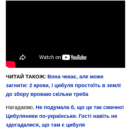
ЧИТАЙ ТАКОЖ:
Вона чекає, але може
загнити: 2 кроки, і цибуля простоїть в землі
до збору врожаю скільки треба
Нагадаємо,
Не подумала б, що це так смачно!
Цибуляники по-українськи. Гості навіть не
здогадалися, що там є цибуля