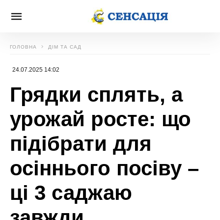
ГОЛОВНА
ДІМ ТА САД
24.07.2025 14:02
Грядки сплять, а
урожай росте: що
підібрати для
осіннього посіву –
ці 3 саджаю
завжди