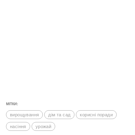
МІТКИ:
вирощування
дім та сад
корисні поради
насіння
урожай