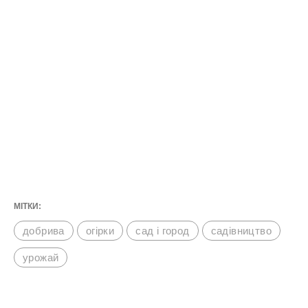
МІТКИ:
добрива
огірки
сад і город
садівництво
урожай