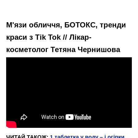
М'язи обличчя, БОТОКС, тренди
краси з Tik Tok // Лікар-
косметолог Тетяна Чернишова
ЧИТАЙ ТАКОЖ:
1 таблетка у воду – і огірки