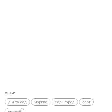
МІТКИ:
дім та сад
морква
сад і город
сорт
урожай