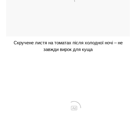
до жовтня
Не чорнобривці і не петунія: 1 духмяний
багаторічник буде чудово квітнути без всякого
сонця