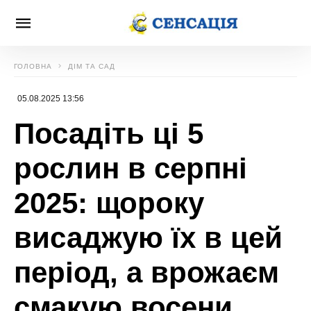
ГОЛОВНА
ДІМ ТА САД
05.08.2025 13:56
Посадіть ці 5
рослин в серпні
2025: щороку
висаджую їх в цей
період, а врожаєм
смакую восени