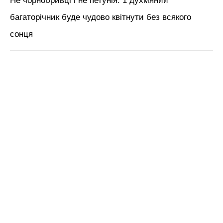
ЧИТАЙ ТАКОЖ:
2 прості компоненти для
підживки кабачків – і збираєте врожай
відрами до кінця серпня
Нагадаємо,
4 дії з малиною в серпні – і
врожай 2026 буде “на ура”: що зробити з
рослиною в кінці літа
Новини, інтерв’ю, цікаві історії ти знайдеш на