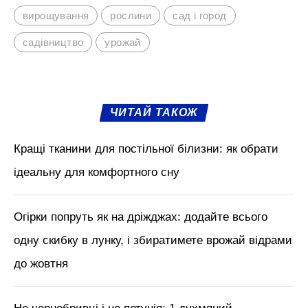
М'язи обличчя, БОТОКС, тренди
краси з Tik Tok // Лікар-
косметолог Тетяна Чернишова