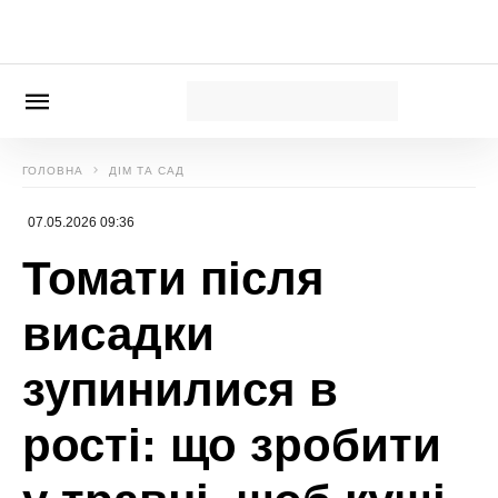
сайті
Сенсація
Божена Басюк