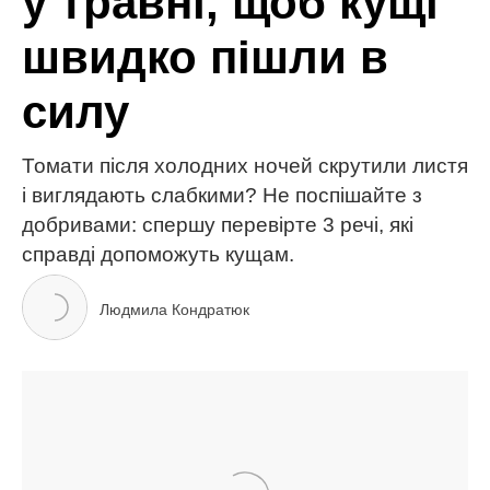
МІТКИ:
вирощування
рослини
сад і город
садівництво
урожай
ЧИТАЙ ТАКОЖ
Кращі тканини для постільної білизни: як обрати
ідеальну для комфортного сну
Огірки попруть як на дріжджах: додайте всього
одну скибку в лунку, і збиратимете врожай відрами