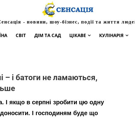
Сенсація - новини, шоу-бізнес, події та життя люде
ЇНА
СВІТ
ДІМ ТА САД
ЦІКАВЕ
КУЛІНАРІЯ
і – і батоги не ламаються,
льше
а. І якщо в серпні зробити цю одну
доносити. І господиням буде що