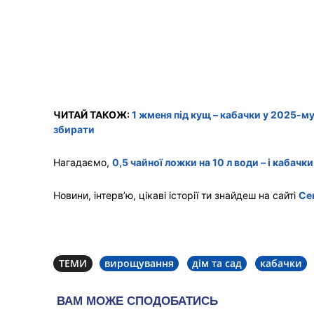
ЧИТАЙ ТАКОЖ:
1 жменя під кущ – кабачки у 2025-м
збирати
Нагадаємо,
0,5 чайної ложки на 10 л води – і кабачк
Новини, інтерв’ю, цікаві історії ти знайдеш на сайті
Се
ТЕМИ
вирощування
дім та сад
кабачки