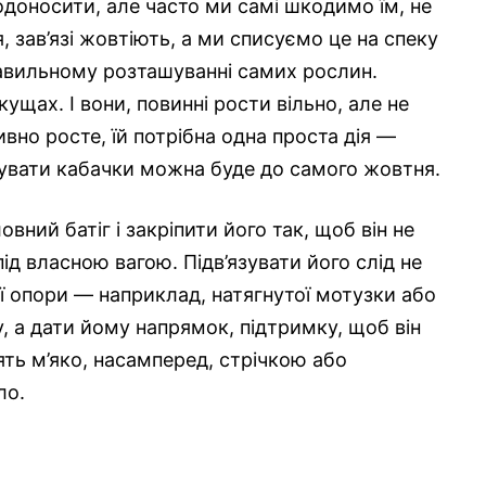
одоносити, але часто ми самі шкодимо їм, не
 зав’язі жовтіють, а ми списуємо це на спеку
равильному розташуванні самих рослин.
кущах. І вони, повинні рости вільно, але не
ивно росте, їй потрібна одна проста дія —
ервувати кабачки можна буде до самого жовтня.
вний батіг і закріпити його так, щоб він не
під власною вагою. Підв’язувати його слід не
ої опори — наприклад, натягнутої мотузки або
у, а дати йому напрямок, підтримку, щоб він
ять м’яко, насамперед, стрічкою або
ло.