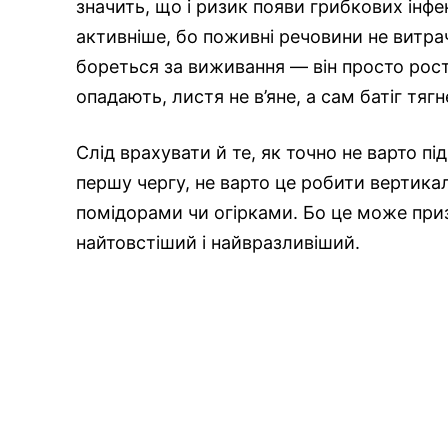
значить, що і ризик появи грибкових інфе
активніше, бо поживні речовини не витр
бореться за виживання — він просто росте. 
опадають, листя не в’яне, а сам батіг тяг
Слід врахувати й те, як точно не варто пі
першу чергу, не варто це робити вертикал
помідорами чи огірками. Бо це може приз
найтовстіший і найвразливіший.