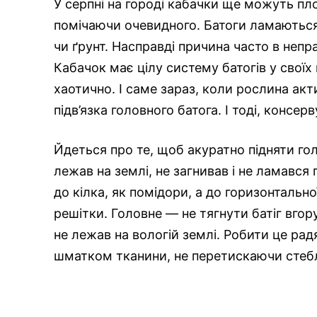
У серпні на городі кабачки ще можуть пл
помічаючи очевидного. Батоги ламаються,
чи ґрунт. Насправді причина часто в неп
Кабачок має цілу систему батогів у своїх 
хаотично. І саме зараз, коли рослина акт
підв’язка головного батога. І тоді, конс
Йдеться про те, щоб акуратно підняти голо
лежав на землі, не загнивав і не ламався 
до кілка, як помідори, а до горизонтальн
решітки. Головне — не тягнути батіг вгор
не лежав на вологій землі. Робити це рад
шматком тканини, не перетискаючи стеб