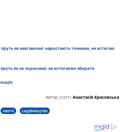
у пруть як невгамовні: наростають тоннами, не встигаю
и пруть як на чорноземі: не встигаємо збирати
нсація
Автор статті:
Анастасія Красовська
овочі
садівництво