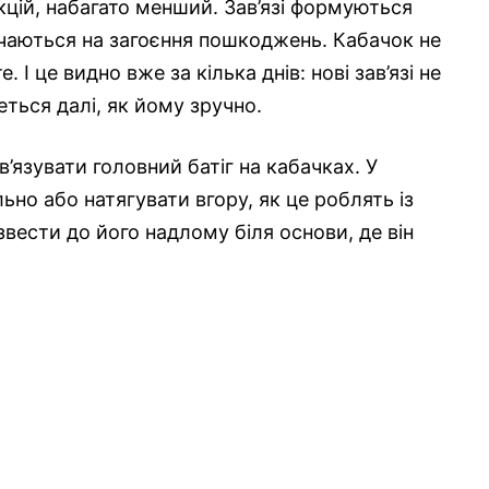
кцій, набагато менший. Зав’язі формуються
ачаються на загоєння пошкоджень. Кабачок не
І це видно вже за кілька днів: нові зав’язі не
неться далі, як йому зручно.
дв’язувати головний батіг на кабачках. У
ьно або натягувати вгору, як це роблять із
вести до його надлому біля основи, де він