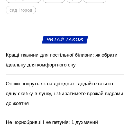
Буквально через декілька тижнів ви
зможете зібрати декілька пучків зелені, а
через півтора місяці, уся грядка буде
засипана розкішним кропом, який буде
стояти аж до перших морозів.
М'язи обличчя, БОТОКС, тренди
краси з Tik Tok // Лікар-
косметолог Тетяна Чернишова