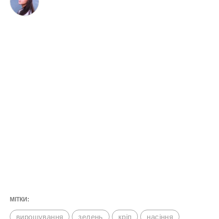
ґрунт, для того, аби дати вже виснажений
під кінець сезону землі ресурс для зелених
культур.