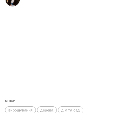
МІТКИ:
вирощування
дерева
дім та сад