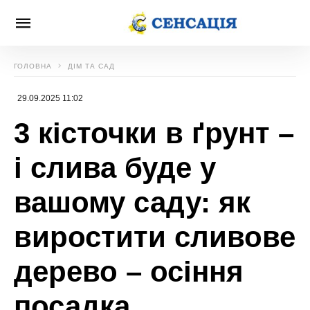
ГОЛОВНА
ДІМ ТА САД
29.09.2025 11:02
3 кісточки в ґрунт –
і слива буде у
вашому саду: як
виростити сливове
дерево – осіння
посадка