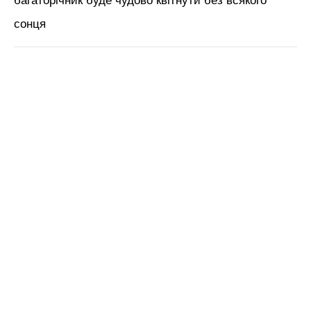
багаторічник буде чудово квітнути без всякого
сонця