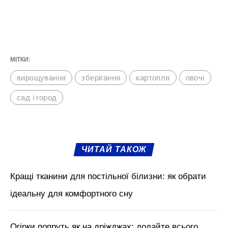
МІТКИ:
вирощування
зберігання
картопля
овочі
сад і город
ЧИТАЙ ТАКОЖ
Кращі тканини для постільної білизни: як обрати
ідеальну для комфортного сну
Огірки попруть як на дріжджах: додайте всього