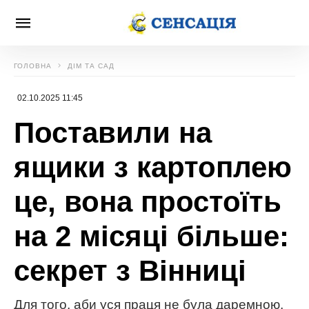
ГОЛОВНА
ДІМ ТА САД
02.10.2025 11:45
Поставили на
ящики з картоплею
це, вона простоїть
на 2 місяці більше:
секрет з Вінниці
Для того, аби уся праця не була даремною,