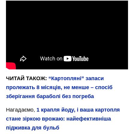
ЧИТАЙ ТАКОЖ:
“Картопляні” запаси
пролежать 8 місяців, не менше – спосіб
зберігання бараболі без погреба
Нагадаємо,
1 крапля йоду, і ваша картопля
стане зіркою врожаю: найефективніша
підживка для бульб