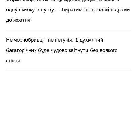
одну скибку в лунку, і збиратимете врожай відрами
до жовтня
Не чорнобривці і не петунія: 1 духмяний
багаторічник буде чудово квітнути без всякого
сонця