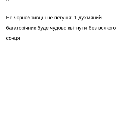
Не чорнобривці і не петунія: 1 духмяний
багаторічник буде чудово квітнути без всякого
сонця