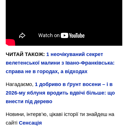
ЧИТАЙ ТАКОЖ:
1 неочікуваний секрет
велетенської малини з Івано-Франківська:
справа не в городах, а відходах
Нагадаємо,
1 добриво в ґрунт восени – і в
2026-му яблуня вродить вдвічі більше: що
внести під дерево
Новини, інтерв’ю, цікаві історії ти знайдеш на
сайті
Сенсація