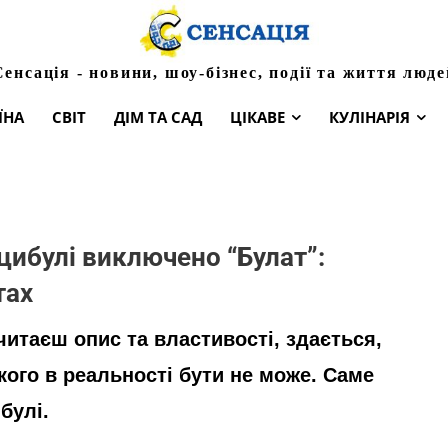
Сенсація - новини, шоу-бізнес, події та життя люде
ЇНА
СВІТ
ДІМ ТА САД
ЦІКАВЕ
КУЛІНАРІЯ
цибулі виключено “Булат”:
тах
читаєш опис та властивості, здається,
кого в реальності бути не може. Саме
булі.