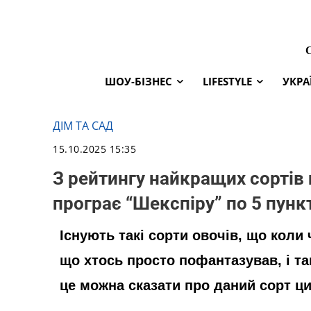
ШОУ-БІЗНЕС
LIFESTYLE
УКРА
ДІМ ТА САД
15.10.2025 15:35
З рейтингу найкращих сортів 
програє “Шекспіру” по 5 пунк
Існують такі сорти овочів, що коли 
що хтось просто пофантазував, і та
це можна сказати про даний сорт ци