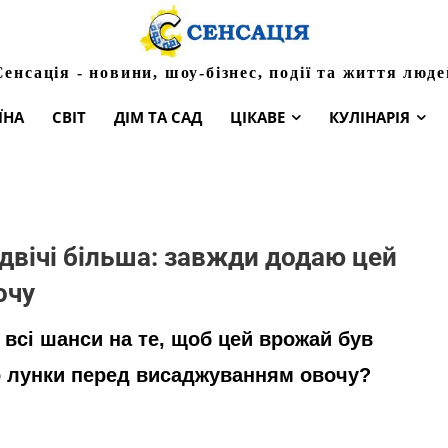
Сенсація - новини, шоу-бізнес, події та життя люде
ЇНА
СВІТ
ДІМ ТА САД
ЦІКАВЕ
КУЛІНАРІЯ
вдвічі більша: завжди додаю цей
очу
 всі шанси на те, щоб цей врожай був
о лунки перед висаджуванням овочу?