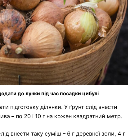
одати до лунки під час посадки цибулі
ати підготовку ділянки. У ґрунт слід внести
ва – по 20 і 10 г на кожен квадратний метр.
д внести таку суміш – 6 г деревної золи, 4 г