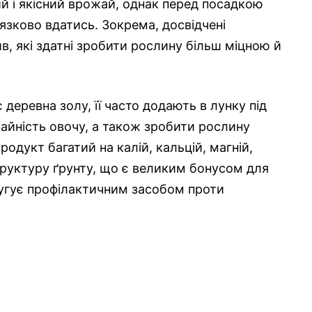
й і якісний врожай, однак перед посадкою
’язково вдатись. Зокрема, досвідчені
в, які здатні зробити рослину більш міцною й
є деревна золу, її часто додають в лунку під
айність овочу, а також зробити рослину
одукт багатий на калій, кальцій, магній,
труктуру ґрунту, що є великим бонусом для
лугує профілактичним засобом проти