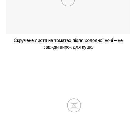
одну скибку в лунку, і збиратимете врожай відрами
до жовтня
Не чорнобривці і не петунія: 1 духмяний
багаторічник буде чудово квітнути без всякого
сонця