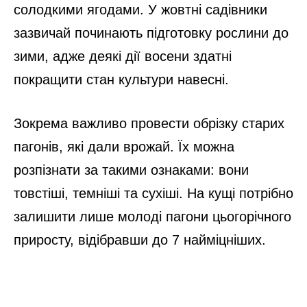
солодкими ягодами. У жовтні садівники
зазвичай починають підготовку рослини до
зими, адже деякі дії восени здатні
покращити стан культури навесні.
Зокрема важливо провести обрізку старих
пагонів, які дали врожай. Їх можна
розпізнати за такими ознаками: вони
товстіші, темніші та сухіші. На кущі потрібно
залишити лише молоді пагони цьогорічного
приросту, відібравши до 7 найміцніших.