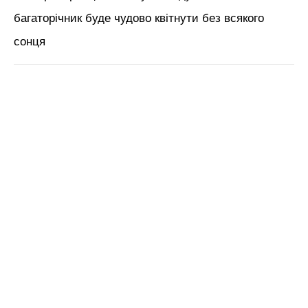
ЧИТАЙ ТАКОЖ:
1 дія з малиною восени – і в
2026-му врожай будете збирати довго й
нудно: що треба зробити
Нагадаємо,
1 неочікуваний секрет
велетенської малини з Івано-Франківська:
справа не в городах, а відходах