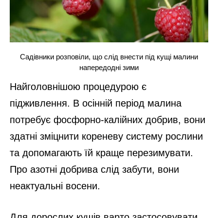
Садівники розповіли, що слід внести під кущі малини
напередодні зими
Найголовнішою процедурою є
підживлення. В осінній період малина
потребує фосфорно-калійних добрив, вони
здатні зміцнити кореневу систему рослини
та допомагають їй краще перезимувати.
Про азотні добрива слід забути, вони
неактуальні восени.
Для дорослих кущів варто застосовувати