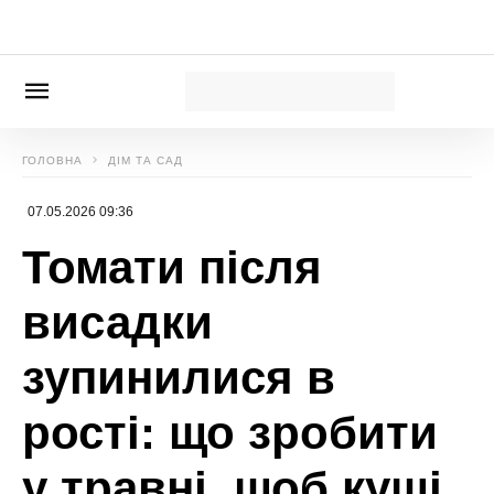
Новини, інтерв’ю, цікаві історії ти знайдеш на
сайті
Сенсація
Божена Басюк