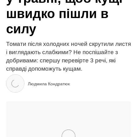
МІТКИ:
вирощування
дім та сад
добрива
малина
ягоди
ЧИТАЙ ТАКОЖ
Кращі тканини для постільної білизни: як обрати
ідеальну для комфортного сну
Огірки попруть як на дріжджах: додайте всього