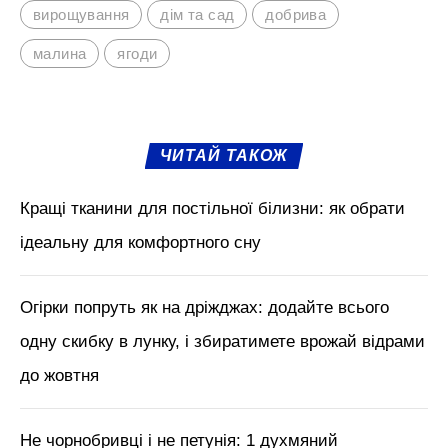
Перед морозами варто здійснити полив, а
потім рекомендується провести
мульчування, вкривши ґрунт шаром сухого
листя/перегною/тирси/соломи. Завдяки
таким діям врожай малини буде рекордним
вже наступного сезону 2026.
М'язи обличчя, БОТОКС, тренди
краси з Tik Tok // Лікар-
косметолог Тетяна Чернишова