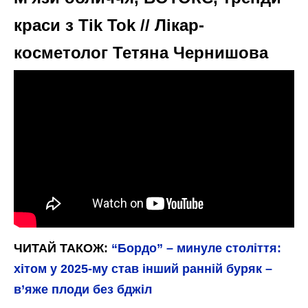
краси з Tik Tok // Лікар-
косметолог Тетяна Чернишова
ЧИТАЙ ТАКОЖ:
“Бордо” – минуле століття:
хітом у 2025-му став інший ранній буряк –
в’яже плоди без бджіл