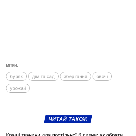
МІТКИ:
буряк
дім та сад
зберігання
овочі
урожай
ЧИТАЙ ТАКОЖ
Кращі тканини для постільної білизни: як обрати