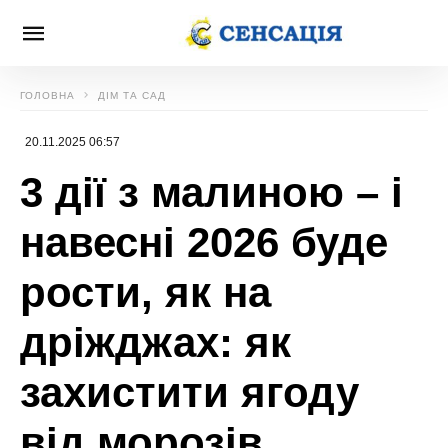
ГОЛОВНА
ДІМ ТА САД
20.11.2025 06:57
3 дії з малиною – і
навесні 2026 буде
рости, як на
дріжджах: як
захистити ягоду
від морозів