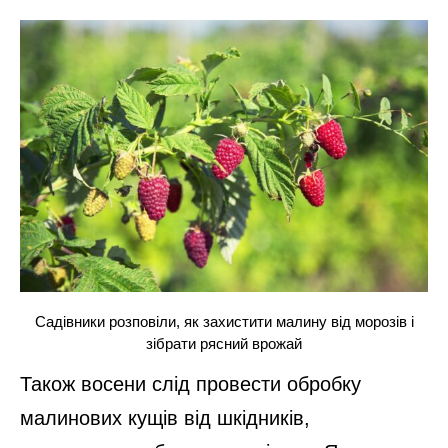
Садівники розповіли, як захистити малину від морозів і
зібрати рясний врожай
Також восени слід провести обробку
малинових кущів від шкідників,