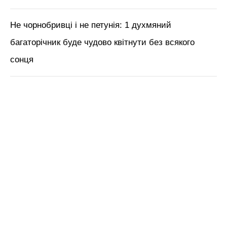
ЧИТАЙ ТАКОЖ:
1 дія з малиною восени – і в
2026-му врожай будете збирати довго й
нудно: що треба зробити
Нагадаємо,
1 ложка “золотої” підживки
восени – і вже навесні малина дає вдвічі
більше урожайних пагонів
Новини, інтерв’ю, цікаві історії ти знайдеш на