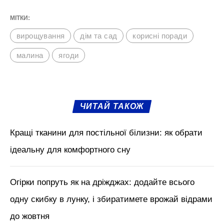
М'язи обличчя, БОТОКС, тренди
краси з Tik Tok // Лікар-
косметолог Тетяна Чернишова