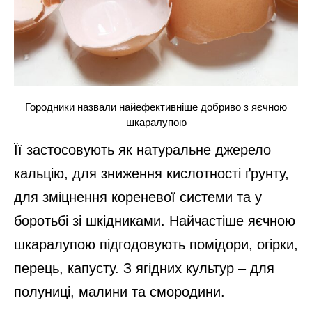
Городники назвали найефективніше добриво з яєчною
шкаралупою
Її застосовують як натуральне джерело
кальцію, для зниження кислотності ґрунту,
для зміцнення кореневої системи та у
боротьбі зі шкідниками. Найчастіше яєчною
шкаралупою підгодовують помідори, огірки,
перець, капусту. З ягідних культур – для
полуниці, малини та смородини.