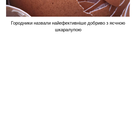
Городники назвали найефективніше добриво з яєчною
шкаралупою