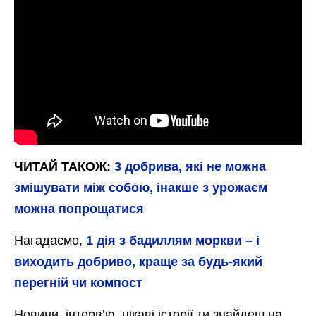
ЧИТАЙ ТАКОЖ:
3 добрива, які не можна
змішувати між собою, інакше з урожаєм
можна попрощатися
Нагадаємо,
1 дія з бадиллям моркви – і
виходить добриво, краще за будь-який
перегній чи компост
Новини, інтерв’ю, цікаві історії ти знайдеш на