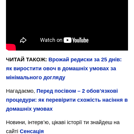
ЧИТАЙ ТАКОЖ:
Врожай редиски за 25 днів:
як виростити овоч в домашніх умовах за
мінімального догляду
Нагадаємо,
Перед посівом – 2 обовʼязкові
процедури: як перевірити схожість насіння в
домашніх умовах
Новини, інтерв’ю, цікаві історії ти знайдеш на
сайті
Сенсація