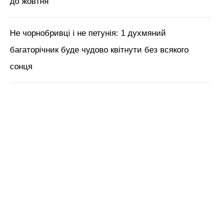
до жовтня
Не чорнобривці і не петунія: 1 духмяний
багаторічник буде чудово квітнути без всякого
сонця