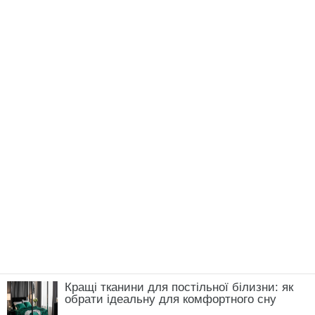
ЧИТАЙ ТАКОЖ:
+10 градусів й можна! Коли
садити картоплю навесні в 2025 – кожного
року різний час
Нагадаємо,
2 картоплини та 1 ложка сметани.
Замість млинців пеку апетитні коржики —
ситно і дуже смачно
Новини, інтерв’ю, цікаві історії ти знайдеш на
сайті
Сенсація