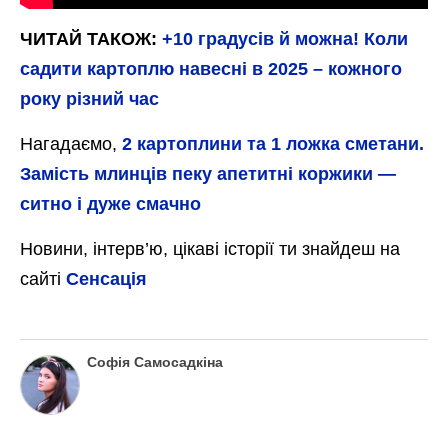
Агроном розповів, які сорти картоплі не варто
висаджувати
Є величезна кількість селекцій, які будуть
класно розкриватися у тих чи інших
стравах. Якісь найбільше підходять для
обсмаження, якісь для приготування
відварених страв.
Обов’язково треба обирати сорти, які