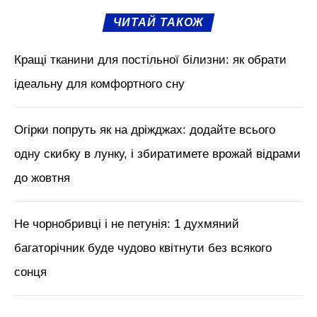
вимоги для вирощування, адже попри те,
що землі в Україні родючі, клімат далеко
не завжди підходящий саме для цієї
культури. Наприклад, в Одещині картопля
приживається лише найвиносливіша, і
стійка до посухи.
М'язи обличчя, БОТОКС, тренди
краси з Tik Tok // Лікар-
косметолог Тетяна Чернишова