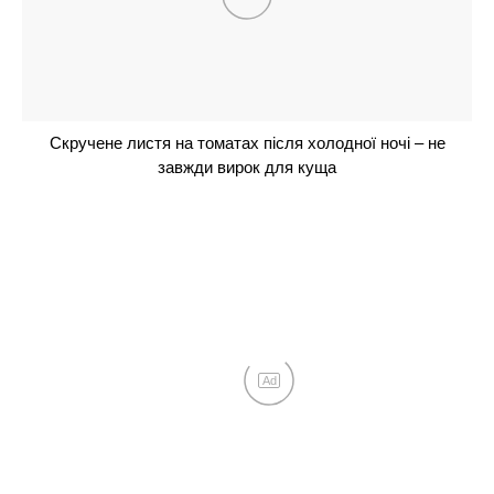
вперше побачив город: Катерина Велика сміється
та милується
Дружина Володимира Остапчука Полтавська
розповіла, як повідомила йому про свою вагітність:
“Я розридалася”