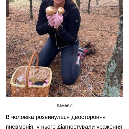
Камалія
В чоловіка розвинулася двостороння
пневмонія, у нього діагностували ураження