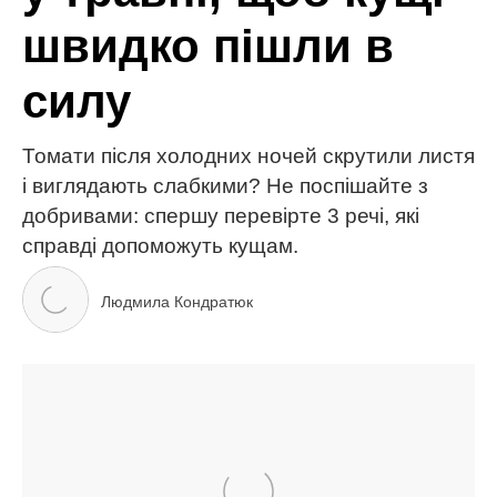
МІТКИ:
Камалія Захур
коронавірус
стосунки
ЧИТАЙ ТАКОЖ
Ваш сад може захистити себе сам, але якщо
правильно підібрати рослини: ці 3 – найкращі
3-річний син найбагатшої жінки на “МастерШеф”