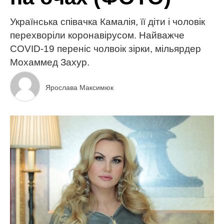
Українська співачка Камалія, її діти і чоловік
перехворіли коронавірусом. Найважче
COVID-19 переніс чолвоік зірки, мільярдер
Мохаммед Захур.
Ярослава Максимюк