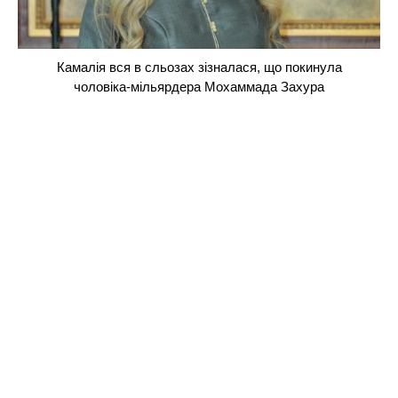
Камалія вся в сльозах зізналася, що покинула
чоловіка-мільярдера Мохаммада Захура