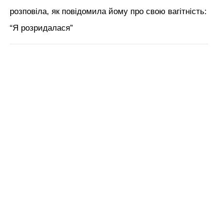
ЧИТАЙ ТАКОЖ:
Тіна Кароль показала, що не
дістанеться Дану Балану: прикрила це місце
рукою (фото)
Нагадаємо,
Оля Полякова здала тест на
коронавірус і згадала про заходи