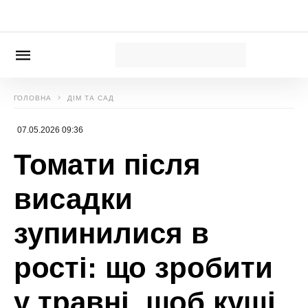
індивідуального захисту
Новини, інтерв’ю, цікаві історії ти знайдеш на
сайті
Сенсація
Ярослава Максимюк