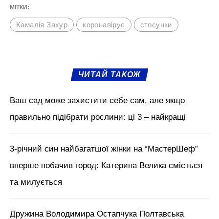
Камалія з дочками збирали грибочки.
Співачка розповіла, що її дуже
подобається «тихе полювання» і природа.
На світлинах в лісі на Чернігівщині зірка
позує в простому спортивному одязі і
гумових чоботах. Дівчаток вдягнули в
рожеві костюмчики. Деякі підписники
відзначили, що Камалія схудла після того,
як перехворіла коронавірусом.
М'язи обличчя, БОТОКС, тренди
краси з Tik Tok // Лікар-
косметолог Тетяна Чернишова