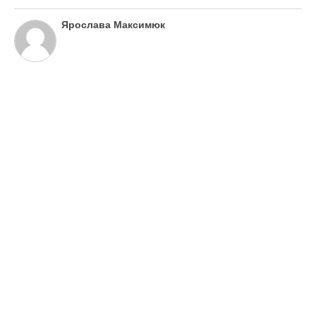
Камалія
Так, нещодавно співачка поділилася з
підписниками фото з відпочинку з лісу, де