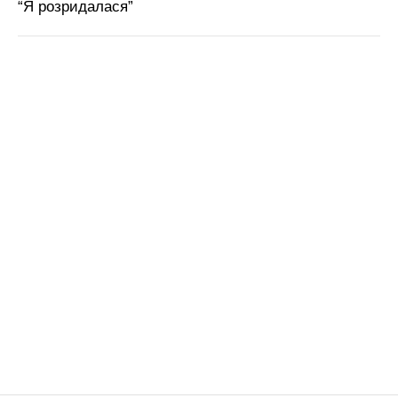
“Я розридалася”