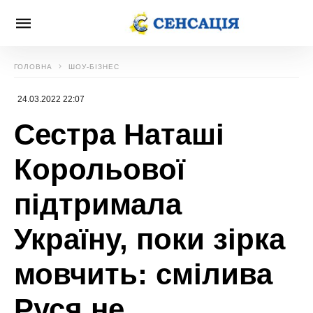
ГОЛОВНА
ШОУ-БІЗНЕС
24.03.2022 22:07
Сестра Наташі
Корольової
підтримала
Україну, поки зірка
мовчить: смілива
Руся не