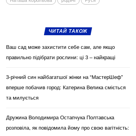
Наташа Корольова
родичі
Руся
ЧИТАЙ ТАКОЖ
Ваш сад може захистити себе сам, але якщо
правильно підібрати рослини: ці 3 – найкращі
3-річний син найбагатшої жінки на “МастерШеф”
вперше побачив город: Катерина Велика сміється
та милується
Дружина Володимира Остапчука Полтавська
розповіла, як повідомила йому про свою вагітність: