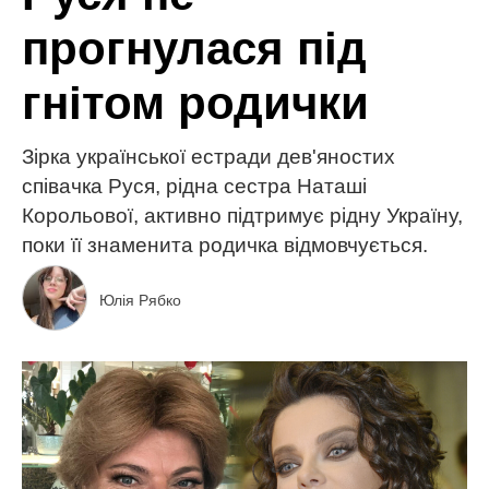
прогнулася під
гнітом родички
Зірка української естради дев'яностих
співачка Руся, рідна сестра Наташі
Корольової, активно підтримує рідну Україну,
поки її знаменита родичка відмовчується.
Юлія Рябко