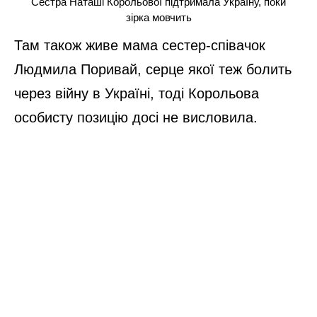
Сестра Наташі Корольової підтримала Україну, поки
зірка мовчить
Там також живе мама сестер-співачок
Людмила Поривай, серце якої теж болить
через війну в Україні, тоді Корольова
особисту позицію досі не висловила.