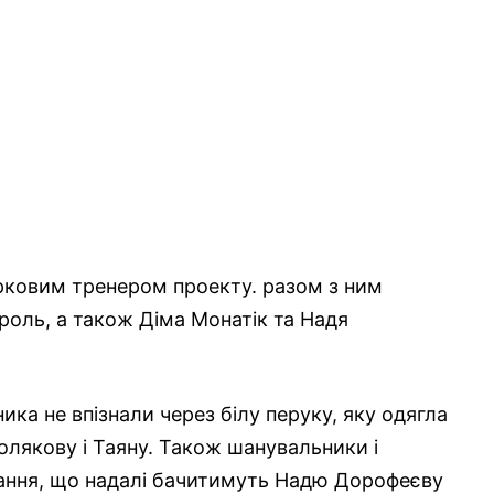
ірковим тренером проекту. разом з ним
роль, а також Діма Монатік та Надя
ка не впізнали через білу перуку, яку одягла
олякову і Таяну. Також шанувальники і
івання, що надалі бачитимуть Надю Дорофеєву