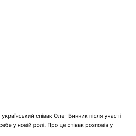
країнський співак Олег Винник після участі
ебе у новій ролі. Про це співак розповів у