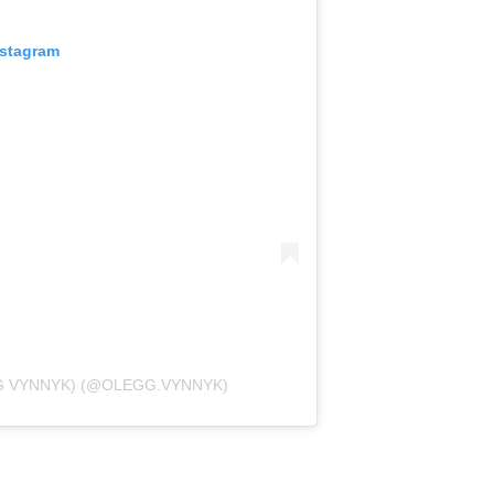
nstagram
G VYNNYK) (@OLEGG.VYNNYK)