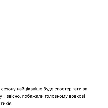
езону найцікавіше буде спостерігати за
і. звісно, побажали головному вовкові
тихія.