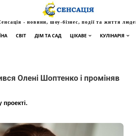
Сенсація - новини, шоу-бізнес, події та життя люде
ЇНА
СВІТ
ДІМ ТА САД
ЦІКАВЕ
КУЛІНАРІЯ
ився Олені Шоптенко і проміняв
 проекті.