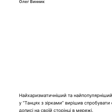
Олег Винник
Найхаризматичніший та найпопулярніший у
у “Танцях з зірками” вирішив спробувати с
дописі на своїй сторінці в мережі.