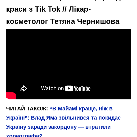
краси з Tik Tok // Лікар-
косметолог Тетяна Чернишова
ЧИТАЙ ТАКОЖ:
“В Майамі краще, ніж в
Україні”: Влад Яма звільнився та покидає
Україну заради закордону — втратили
хореографа?