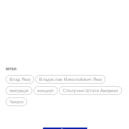
МІТКИ:
Влад Яма
Владислав Миколайович Яма
еміграція
концерт
Сполучені Штати Америки
Чикаго