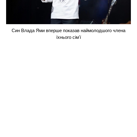
Син Влада Ями вперше показав наймолодшого члена
їхнього сімʼї