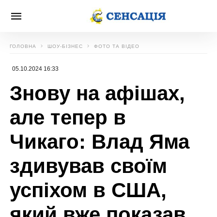
ГОЛОВНА
ШОУ-БІЗНЕС
ФОТО ТА ВІДЕО
05.10.2024 16:33
Знову на афішах,
але тепер в
Чикаго: Влад Яма
здивував своїм
успіхом в США,
який вже показав