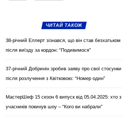
М'язи обличчя, БОТОКС, тренди
краси з Tik Tok // Лікар-
косметолог Тетяна Чернишова