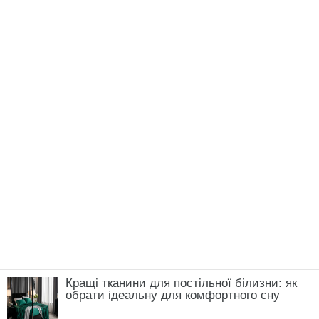
ЧИТАЙ ТАКОЖ:
“Змогла себе пересилити”.
Падалко розповіла, з якої причини її кума
Лідія Таран не повернеться в Україну
Нагадаємо,
Барбі в житті, а не в кіно: Лідія
Таран, Оля Полякова і Надя Дорофєєва
виглядають як знаменита лялька (ФОТО)
Новини, інтерв’ю, цікаві історії ти знайдеш на
сайті
Сенсація