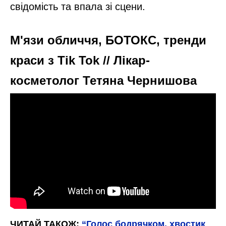
свідомість та впала зі сцени.
М'язи обличчя, БОТОКС, тренди
краси з Tik Tok // Лікар-
косметолог Тетяна Чернишова
ЧИТАЙ ТАКОЖ:
“Голос бодрячком, хвостик