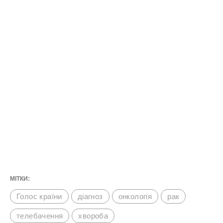
МІТКИ:
Голос країни
діагноз
онкологія
рак
телебачення
хвороба