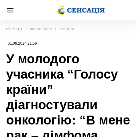
ГОЛОВНА
ШОУ-БІЗНЕС
НОВИНИ
01.08.2024 21:56
У молодого
учасника “Голосу
країни”
діагностували
онкологію: “В мене
рак – лімфома