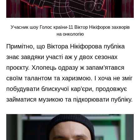
Учасник шоу Голос країни-11 Віктор Нікіфоров захворів
на онкологію
Примітно, що Віктора Нікіфорова публіка
знає завдяки участі аж у двох сезонах
проєкту. Хлопець одразу ж запам’ятався
своїм талантом та харизмою. І хоча не зміг
побудувати блискучої кар’єри, продовжує
займатися музикою та підкорювати публіку.