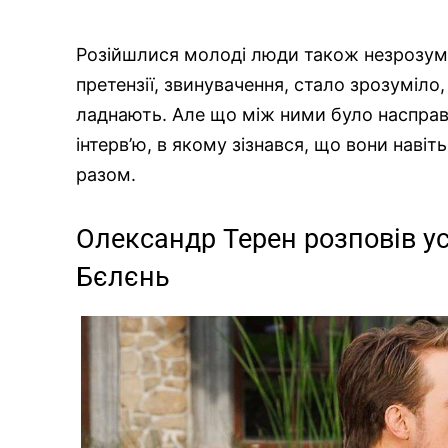
Розійшлися молоді люди також незрозумі
претензії, звинувачення, стало зрозуміло
ладнають. Але що між ними було насправ
інтерв’ю, в якому зізнався, що вони наві
разом.
Олександр Терен розповів у
Бєлєнь