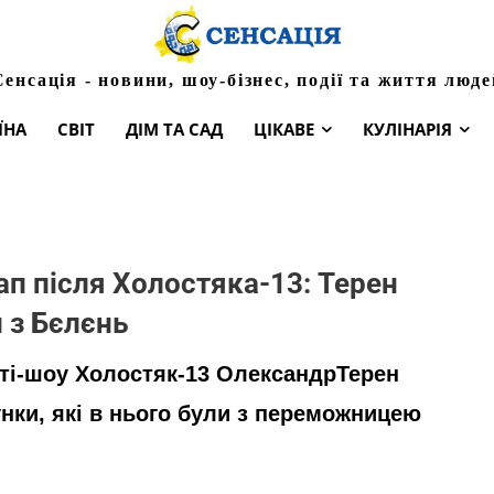
Сенсація - новини, шоу-бізнес, події та життя люде
ЇНА
СВІТ
ДІМ ТА САД
ЦІКАВЕ
КУЛІНАРІЯ
ап після Холостяка-13: Терен
 з Бєлєнь
ті-шоу Холостяк-13 ОлександрТерен
нки, які в нього були з переможницею