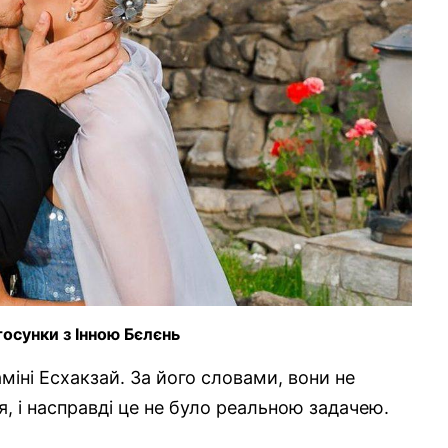
осунки з Інною Бєлєнь
іні Есхакзай. За його словами, вони не
я, і насправді це не було реальною задачею.