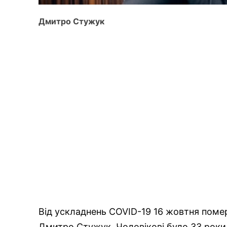
Дмитро Стужук
Від ускладнень COVID-19 16 жовтня поме
Дмитро Стужук. Чоловікові було 33 роки,