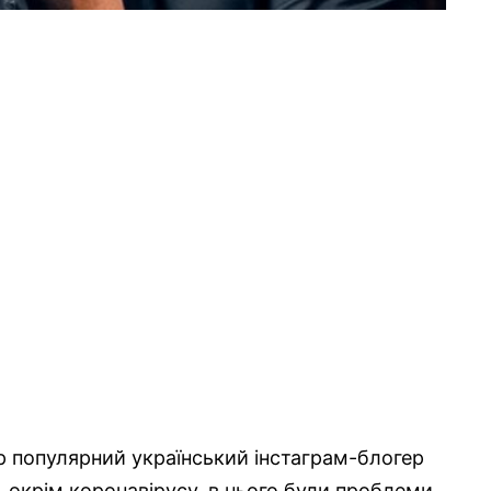
р популярний український інстаграм-блогер
 окрім коронавірусу, в нього були проблеми