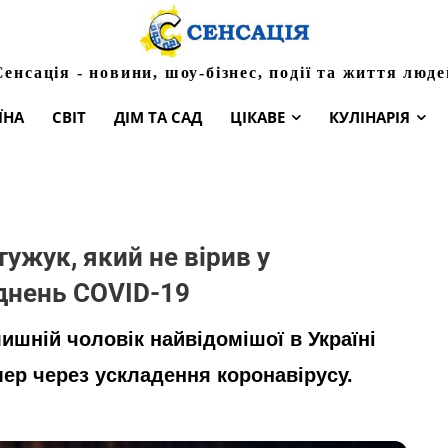
Сенсація - новини, шоу-бізнес, події та життя люде
ЇНА
СВІТ
ДІМ ТА САД
ЦІКАВЕ
КУЛІНАРІЯ
ужук, який не вірив у
аднень COVID-19
лишній чоловік найвідомішої в Україні
мер через ускладення коронавірусу.