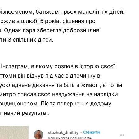
ізнесменом, батьком трьох малолітніх дітей:
рожив в шлюбі 5 років, рішення про
. Однак пара зберегла доброзичливі
и 3 спільних дітей.
нстаграм, в якому розповів історію своєї
томи він відчув під час відпочинку в
ускладнене дихання та біль в животі, а потім
митро списав своє нездужання на наслідки
 кондиціонером. Після повернення додому
итивний результат.