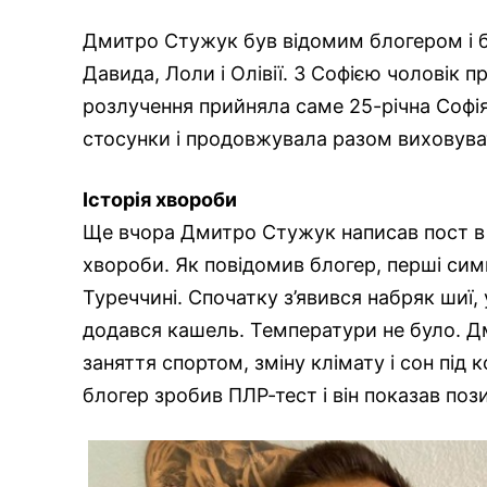
Дмитро Стужук був відомим блогером і б
Давида, Лоли і Олівії. З Софією чоловік п
розлучення прийняла саме 25-річна Софія
стосунки і продовжувала разом виховуват
Історія хвороби
Ще вчора Дмитро Стужук написав пост в І
хвороби. Як повідомив блогер, перші симп
Туреччині. Спочатку з’явився набряк шиї, 
додався кашель. Температури не було. Д
заняття спортом, зміну клімату і сон під
блогер зробив ПЛР-тест і він показав поз