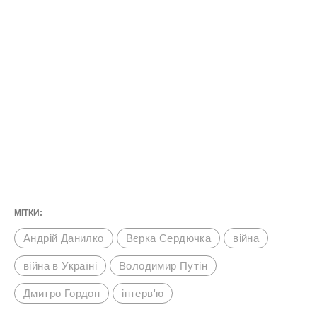
МІТКИ:
Андрій Данилко
Вєрка Сердючка
війна
війна в Україні
Володимир Путін
Дмитро Гордон
інтерв'ю