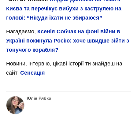
Києва та перечікує вибухи з каструлею на
голові: “Нікуди їхати не збираюся”
Нагадаємо,
Ксенія Собчак на фоні війни в
Україні покинула Росію: хоче швидше зійти з
тонучого корабля?
Новини, інтерв’ю, цікаві історії ти знайдеш на
сайті
Сенсація
Юлія Рябко