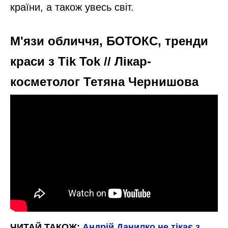
країни, а також увесь світ.
М'язи обличчя, БОТОКС, тренди
краси з Tik Tok // Лікар-
косметолог Тетяна Чернишова
ЧИТАЙ ТАКОЖ:
Андрій Данилко не тікає з