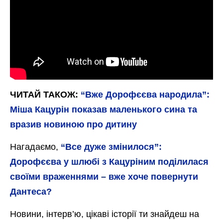
ЧИТАЙ ТАКОЖ:
“Вже Дорофєєва народила”:
Міша Кацурін показав маленького сина та
вразив новиною про дитину
Нагадаємо,
“Все дуже змінилося”:
Дорофєєва у шлюбі з Кацуріним поділилася
своїми враженнями – вже хоче повернути
Дантеса?
Новини, інтерв’ю, цікаві історії ти знайдеш на