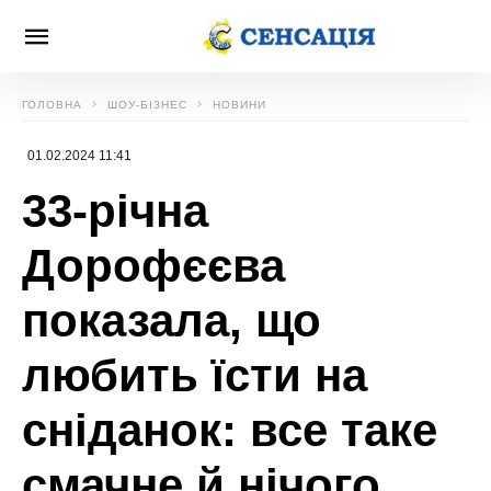
ГОЛОВНА
ШОУ-БІЗНЕС
НОВИНИ
01.02.2024 11:41
33-річна
Дорофєєва
показала, що
любить їсти на
сніданок: все таке
смачне й нічого