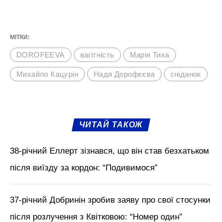
МІТКИ:
DOROFEEVA
вагітність
Марія Тиха
Михайло Кацурін
Надя Дорофєєва
сніданок
ЧИТАЙ ТАКОЖ
38-річний Еллерт зізнався, що він став безхатьком
після виїзду за кордон: “Подивимося”
37-річний Добринін зробив заяву про свої стосунки
після розлучення з Квітковою: “Номер один”