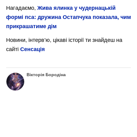
Нагадаємо,
Жива ялинка у чудернацькій
формі пса: дружина Остапчука показала, чим
прикрашатиме дім
Новини, інтерв’ю, цікаві історії ти знайдеш на
сайті
Сенсація
Вікторія Бородіна