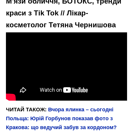
М'язи обличчя, БОТОКС, тренди
краси з Tik Tok // Лікар-
косметолог Тетяна Чернишова
ЧИТАЙ ТАКОЖ:
Вчора ялинка – сьогодні
Польща: Юрій Горбунов показав фото з
Кракова: що ведучий забув за кордоном?