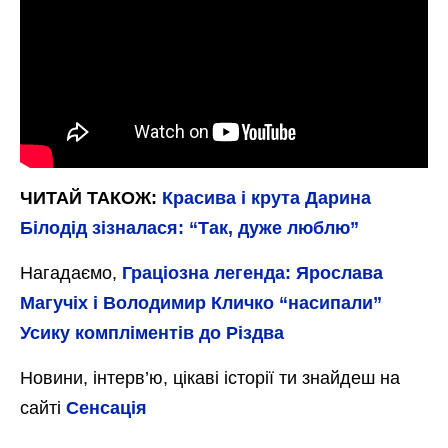
ЧИТАЙ ТАКОЖ:
Красива і крута Дарина
Білодід зізналася: “Так, дуже люблю”
Нагадаємо,
Граціозна легенда: Ярослава
Магучіх і Володимир Кличко “насипали”
Усику компліментів до Різдва
Новини, інтерв’ю, цікаві історії ти знайдеш на
сайті
Сенсація