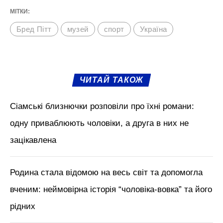
МІТКИ:
Бред Пітт
музей
спорт
Україна
ЧИТАЙ ТАКОЖ
Сіамські близнючки розповіли про їхні романи:
одну приваблюють чоловіки, а друга в них не
зацікавлена
Родина стала відомою на весь світ та допомогла
вченим: неймовірна історія “чоловіка-вовка” та його
рідних