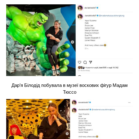
Дар’я Білодід побувала в музеї воскових фігур Мадам
Тюссо