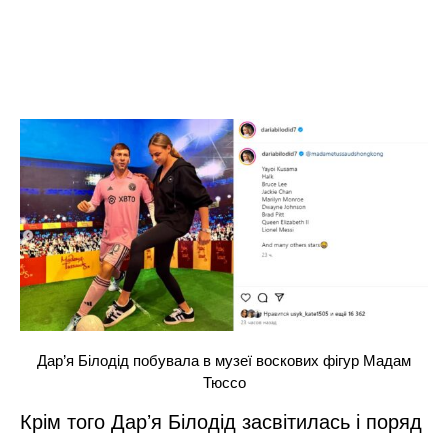
Дар’я Білодід побувала в музеї воскових фігур Мадам
Тюссо
Крім того Дарʼя Білодід засвітилась і поряд