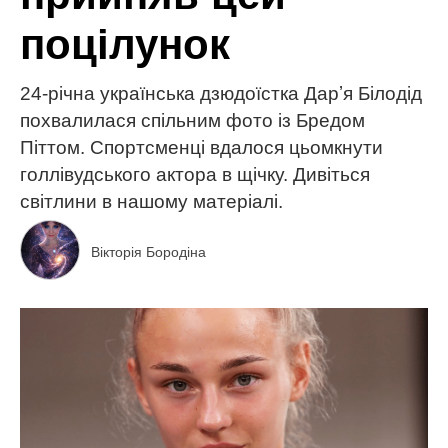
поцілунок
24-річна українська дзюдоїстка Дарʼя Білодід
похвалилася спільним фото із Бредом
Піттом. Спортсменці вдалося цьомкнути
голлівудського актора в щічку. Дивіться
світлини в нашому матеріалі.
Вікторія Бородіна