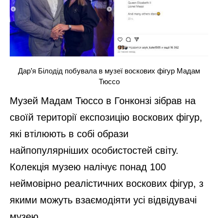
Дар’я Білодід побувала в музеї воскових фігур Мадам
Тюссо
Музей Мадам Тюссо в Гонконзі зібрав на
своїй території експозицію воскових фігур,
які втілюють в собі образи
найпопулярніших особистостей світу.
Колекція музею налічує понад 100
неймовірно реалістичних воскових фігур, з
якими можуть взаємодіяти усі відвідувачі
музею.