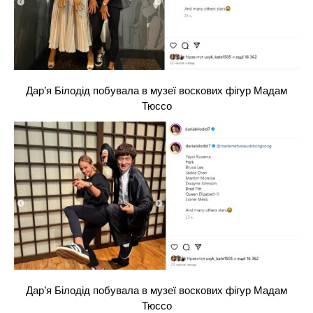
Дар’я Білодід побувала в музеї воскових фігур Мадам
Тюссо
Дар’я Білодід побувала в музеї воскових фігур Мадам
Тюссо