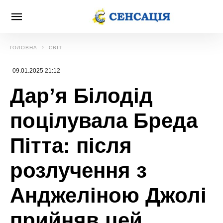
ГОЛОВНА
СВІТ
09.01.2025 21:12
Дар’я Білодід
поцілувала Бреда
Пітта: після
розлучення з
Анджеліною Джолі
прийняв цей