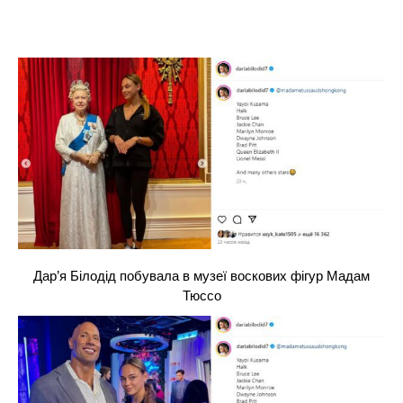
Дар’я Білодід побувала в музеї воскових фігур Мадам
Тюссо