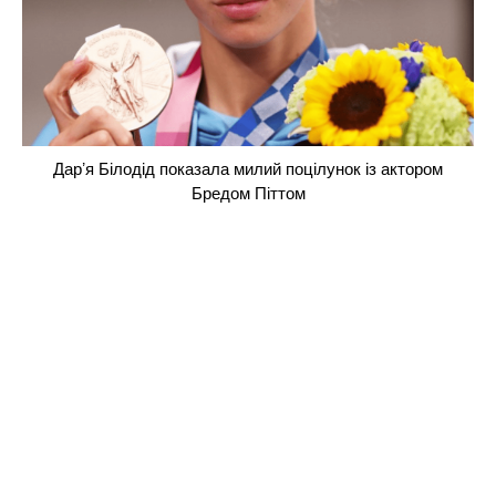
Дарʼя Білодід показала милий поцілунок із актором
Бредом Піттом