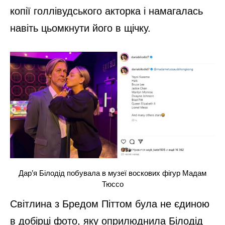
копії голлівудського акторка і намагалась
навіть цьомкнути його в щічку.
Дар’я Білодід побувала в музеї воскових фігур Мадам
Тюссо
Світлина з Бредом Піттом була не єдиною
в добірці фото, яку оприлюднила Білодід