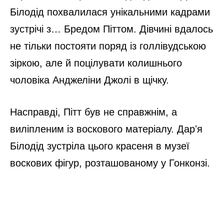
Білодід похвалилася унікальними кадрами
зустрічі з… Бредом Піттом. Дівчині вдалось
не тільки постояти поряд із голлівудською
зіркою, але й поцілувати колишнього
чоловіка Анджеліни Джолі в щічку.
Насправді, Пітт був не справжнім, а
виліпленим із воскового матеріалу. Дарʼя
Білодід зустріла цього красеня в музеї
воскових фігур, розташованому у Гонконзі.