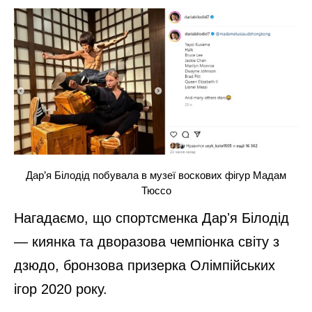
Дар’я Білодід побувала в музеї воскових фігур Мадам
Тюссо
Нагадаємо, що спортсменка Дарʼя Білодід
— киянка та дворазова чемпіонка світу з
дзюдо, бронзова призерка Олімпійських
ігор 2020 року.