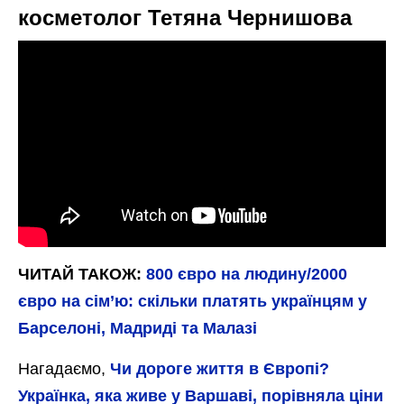
косметолог Тетяна Чернишова
ЧИТАЙ ТАКОЖ:
800 євро на людину/2000
євро на сім’ю: скільки платять українцям у
Барселоні, Мадриді та Малазі
Нагадаємо,
Чи дороге життя в Європі?
Українка, яка живе у Варшаві, порівняла ціни