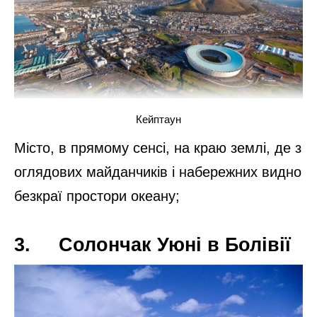
Країна з дуже смачною кухнею, гарною
природою, прекрасними місцями і морем.
Не обійшлося тут без міфів, легенд і
древньої культури, якою просякнуте
повітря цієї країни;
3. Таїланд