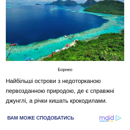
Борнео
Найбільші острови з недоторканою
первозданною природою, де є справжні
джунглі, а річки кишать крокодилами.