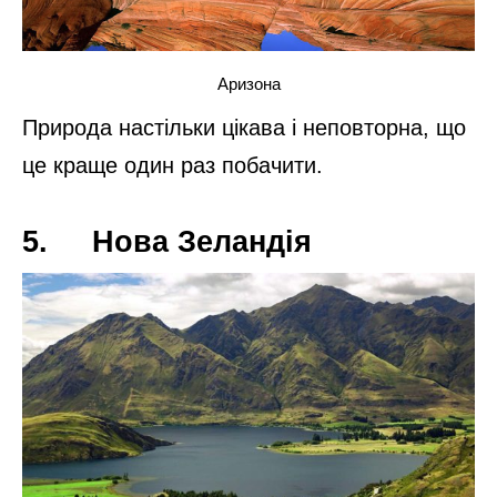
Кейптаун
Місто, в прямому сенсі, на краю землі, де з
оглядових майданчиків і набережних видно
безкраї простори океану;
3. Солончак Уюні в Болівії