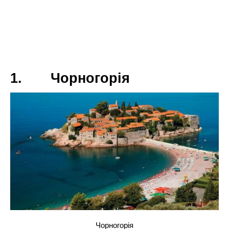
високі технології і відданість традиціям і
культурі. Як і всі країни Азії, вона шокує,
але приємно шокує.