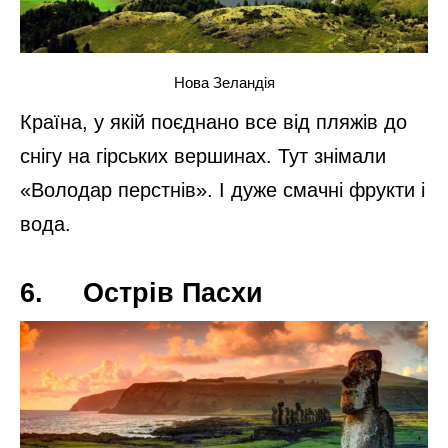
Солончак Уюні. Болівія
Насправді це висохле солоне озеро, але
не менш прекрасне місце. А якщо
увімкнути фантазію, можна зробити
нереальні кадри і отримати масу