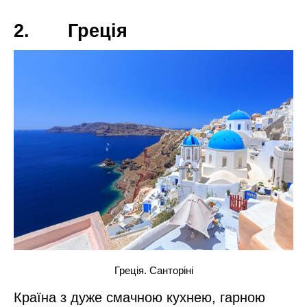
на кожному кроці. І при цьому це одна з найдорожчих країн,
але тут показувати багатство не прийнято. Багатсво людей і
країни в іншому.
Для Аліни Астровської, ведучої 3-х сезонів
«Орла и Решки» найкрасивішими місцями
виявилися: