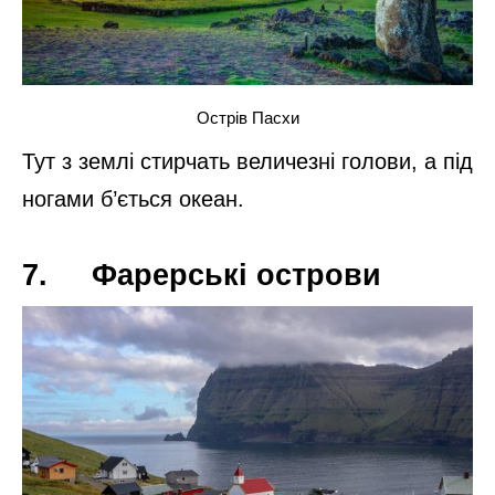
задоволення від процесу. І, заодно,
побувати на іншій планеті, де земля
переходить у небо, але цей перехід не
помітний;
4. Штат Аризона