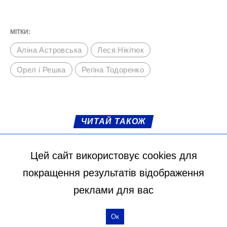
місць. Для когось – сувора природа, гори і
волога. Для когось – сонячні острови,
пляжі з білосніжним піском і блакитна вода
моря чи океану.
Але ми точно знаємо, що найкрасивіше
місце – наша Земля, така неповторна,
різна і для кожного по-своєму красива.
Цей сайт використовує cookies для
М'язи обличчя, БОТОКС, тренди
покращення результатів відображення
краси з Tik Tok // Лікар-
реклами для вас
косметолог Тетяна Чернишова
Ок