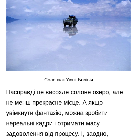
Таїланд
Тут прекрасно все. І не важливо в який
сезон їхати. Зелена природа, теплий океан
і неймовірно добрі, відкриті і позитивні
люди.
А от автори тревел шоу запропонували
всій список найкрасивіших місць:
1. Ісландія