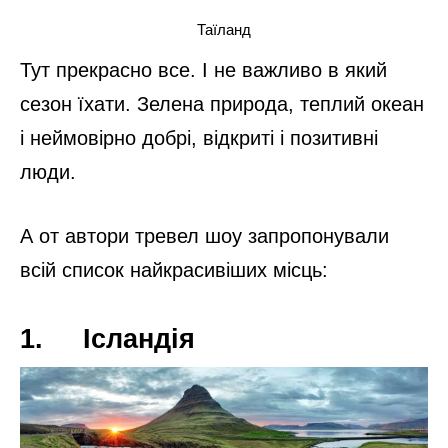
Чорногорія
Країна з неймовірною природою і
архітектурою. Де гармонійно поєднані
лагідне море і гори.