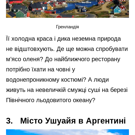
Гренландія
Її холодна краса і дика неземна природа
не відштовхують. Де ще можна спробувати
м’ясо оленя? До найближчого ресторану
потрібно їхати на човні у
водонепроникному костюмі? А люди
живуть на невеличкій смужці суші на березі
Північного льодовитого океану?
3. Місто Ушуайя в Аргентині