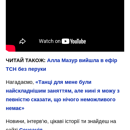
Острів Пасхи
Тут з землі стирчать величезні голови, а під
ногами б’ється океан.
7. Фарерські острови