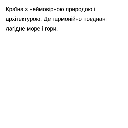
2. Норвегія
Норвегія
Країна, яка показує, що цінність не лише в грошах, що у
людей можуть бути зовсім інші цінності і де природа вражає