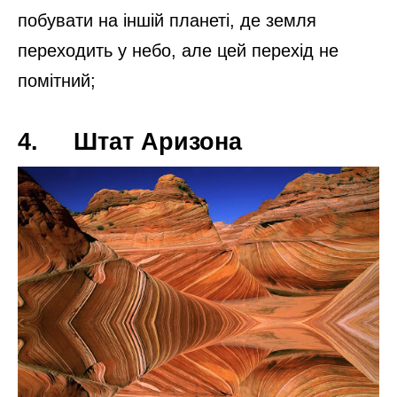
Ісландія – країна воглю і льоду
Країна, де основна пам’ятка – нереальної
краси природа. Тут гарячі гейзери
гармонійно поєднуються з суворими
горами і льодом.
2. Кейптаун