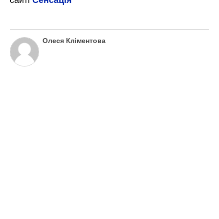
Фарерські, або овечі, острови
На перший погляд непривітні і безлюдні,
але з вражаючою природою. Місце. Де
поєднуються гори, водоспади, бухти і
серед усього цього видніються маленькі
різнокольорові будиночки. Ну чим не
Чарівна країна?
Для кожного є свій перелік прекрасних