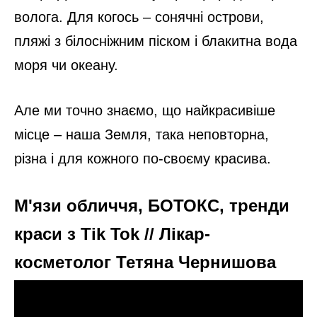
Нова Зеландія
Країна, у якій поєднано все від пляжів до
снігу на гірських вершинах. Тут знімали
«Володар перстнів». І дуже смачні фрукти і
вода.
6. Острів Пасхи