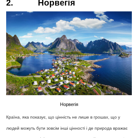
Ведуча 4 сезонів Леся Нікітюк поділилася
своїми місцями, які її вразили: