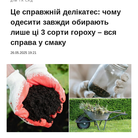
ДІМ ТА САД
Це справжній делікатес: чому
одесити завжди обирають
лише ці 3 сорти гороху – вся
справа у смаку
26.05.2025 19:21