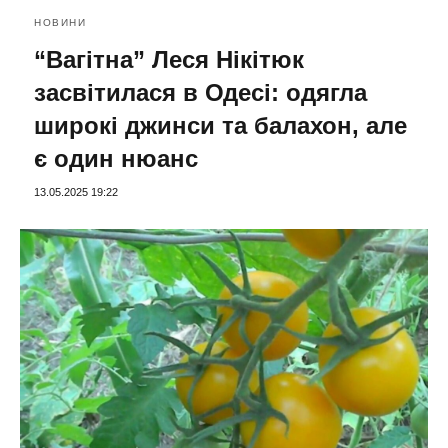
НОВИНИ
“Вагітна” Леся Нікітюк
засвітилася в Одесі: одягла
широкі джинси та балахон, але
є один нюанс
13.05.2025 19:22