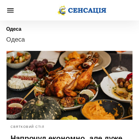
Одеса
Одеса
СВЯТКОВИЙ СТІЛ
Напрочуд економно, але дуже