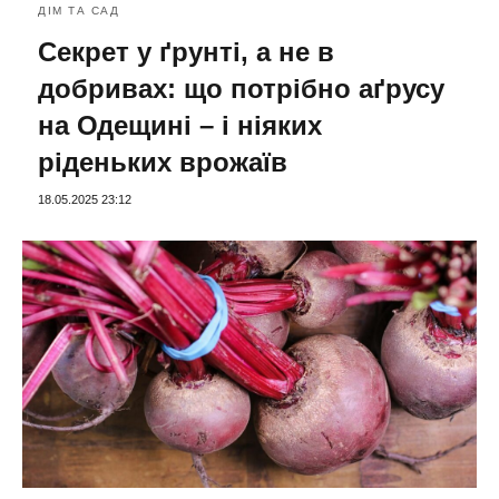
ДІМ ТА САД
Секрет у ґрунті, а не в
добривах: що потрібно аґрусу
на Одещині – і ніяких
ріденьких врожаїв
18.05.2025 23:12