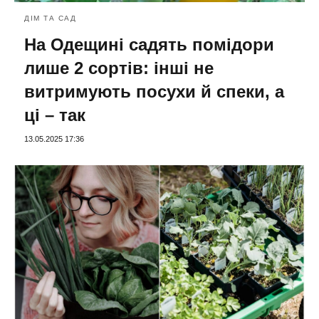
ДІМ ТА САД
На Одещині садять помідори
лише 2 сортів: інші не
витримують посухи й спеки, а
ці – так
13.05.2025 17:36