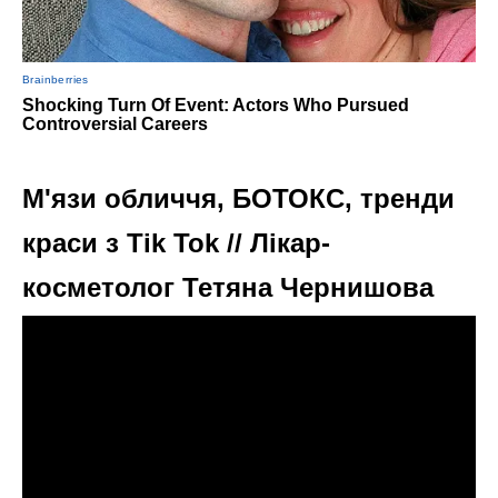
М'язи обличчя, БОТОКС, тренди
краси з Tik Tok // Лікар-
косметолог Тетяна Чернишова