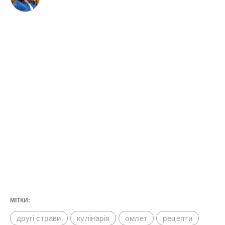
МІТКИ:
другі страви
кулінарія
омлет
рецепти