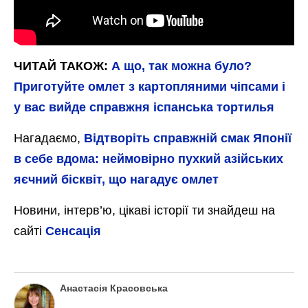
ЧИТАЙ ТАКОЖ:
А що, так можна було?
Приготуйте омлет з картопляними чіпсами і
у вас вийде справжня іспанська тортилья
Нагадаємо,
Відтворіть справжній смак Японії
в себе вдома: неймовірно пухкий азійських
яєчний бісквіт, що нагадує омлет
Новини, інтерв’ю, цікаві історії ти знайдеш на
сайті
Сенсація
Анастасія Красовська