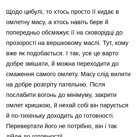
Щодо цибулі, то хтось просто її кидає в
омлетну масу, а хтось навіть бере й
попередньо обсмажує її на сковорідці до
прозорості на вершковому маслі. Тут, кому
вже як подобається. І так, усе це варто
добре змішати, й можна переходити до
смаження самого омлету. Масу слід вилити
на добре розігріту пательню. Після
послабити вогонь до мінімуму, закрити
омлет кришкою, й нехай собі він парується
й по-тихеньку доходить до готовності.
Перевертати його не потрібно, він і так
дійде до готовності!