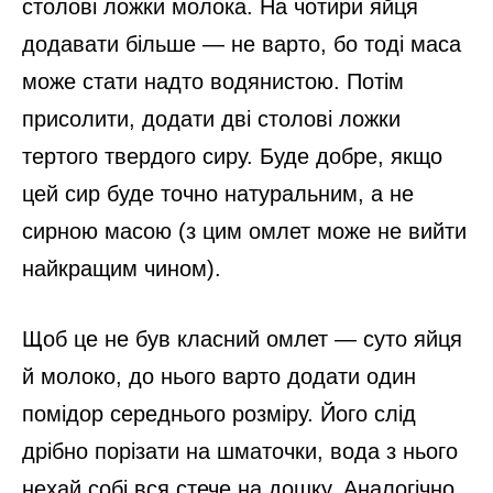
столові ложки молока. На чотири яйця
додавати більше — не варто, бо тоді маса
може стати надто водянистою. Потім
присолити, додати дві столові ложки
тертого твердого сиру. Буде добре, якщо
цей сир буде точно натуральним, а не
сирною масою (з цим омлет може не вийти
найкращим чином).
Щоб це не був класний омлет — суто яйця
й молоко, до нього варто додати один
помідор середнього розміру. Його слід
дрібно порізати на шматочки, вода з нього
нехай собі вся стече на дошку. Аналогічно