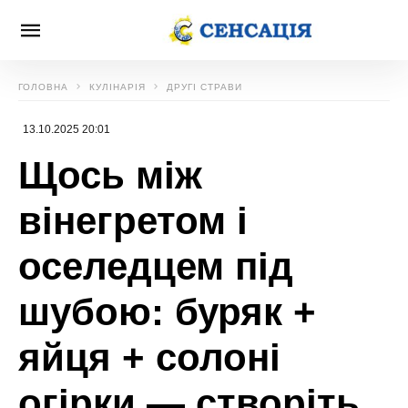
ГОЛОВНА
КУЛІНАРІЯ
ДРУГІ СТРАВИ
13.10.2025 20:01
Щось між
вінегретом і
оселедцем під
шубою: буряк +
яйця + солоні
огірки — створіть