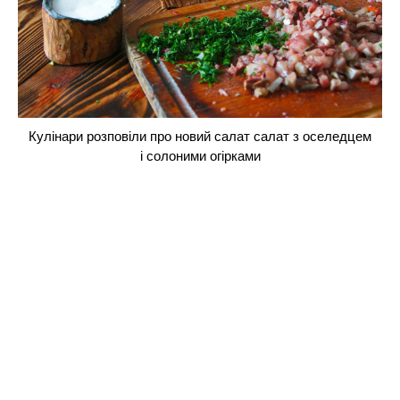
Кулінари розповіли про новий салат салат з оселедцем
і солоними огірками