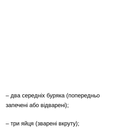
– два середніх буряка (попередньо
запечені або відварені);
– три яйця (зварені вкруту);