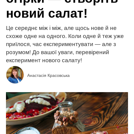
новий салат!
Це середнє між і між, але щось нове й не
схоже одне на одного. Коли одне й теж уже
приїлося, час експериментувати — але з
розумом! До вашої уваги, перевірений
експеримент нового салату!
Анастасія Красовська