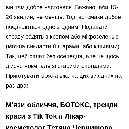
він там добре настоявся. Бажано, аби 15-
20 хвилин, не менше. Тоді всі смаки добре
поєднаються одне з одним. Подавати
страву радять з кропом або мікрозеленью
(можна викласти її шарами, або кільцями).
Так, цей салат без оселедця, але це щось
дійсно нове, але зі старими спогадами.
Приготувати можна вже на цих вихідних на
раз-два!
М'язи обличчя, БОТОКС, тренди
краси з Tik Tok // Лікар-
косметолог Тетяна Чернишова