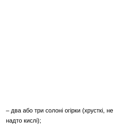
– два або три солоні огірки (хрусткі, не
надто кислі);