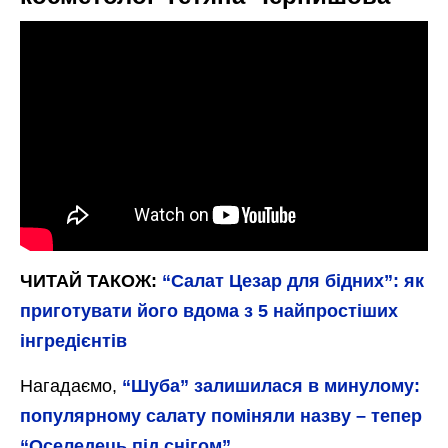
ЧИТАЙ ТАКОЖ:
“Салат Цезар для бідних”: як
приготувати його вдома з 5 найпростіших
інгредієнтів
Нагадаємо,
“Шуба” залишилася в минулому:
популярному салату поміняли назву – тепер
“Оселедець під снігом”