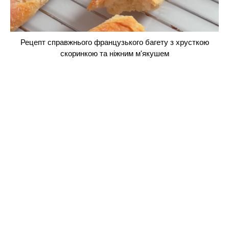
Рецепт справжнього французького багету з хрусткою
скоринкою та ніжним м'якушем