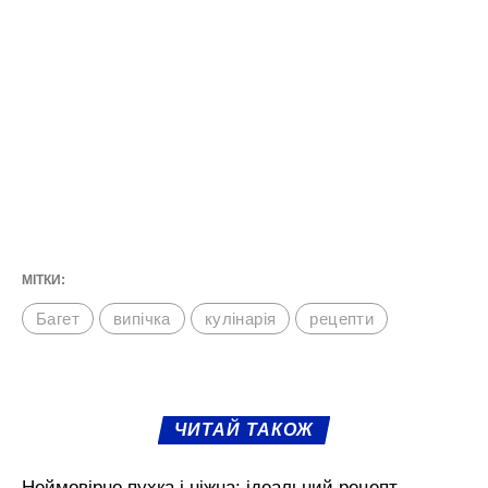
МІТКИ:
Багет
випічка
кулінарія
рецепти
ЧИТАЙ ТАКОЖ
Неймовірно пухка і ніжна: ідеальний рецепт