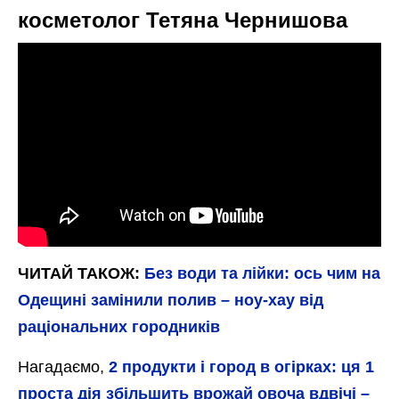
косметолог Тетяна Чернишова
ЧИТАЙ ТАКОЖ:
Без води та лійки: ось чим на
Одещині замінили полив – ноу-хау від
раціональних городників
Нагадаємо,
2 продукти і город в огірках: ця 1
проста дія збільшить врожай овоча вдвічі –