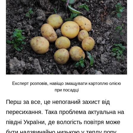
Експерт розповів, навіщо змащувати картоплю олією
при посадці
Перш за все, це непоганий захист від
пересихання. Така проблема актуальна на
півдні України, де вологість повітря може
бути надзвичайно низькою у теплу пору