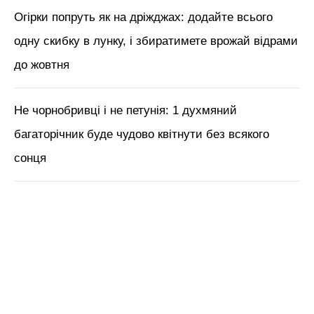
Огірки попруть як на дріжджах: додайте всього
одну скибку в лунку, і збиратимете врожай відрами
до жовтня
Не чорнобривці і не петунія: 1 духмяний
багаторічник буде чудово квітнути без всякого
сонця