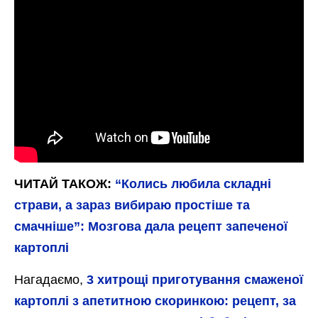
ЧИТАЙ ТАКОЖ:
“Колись любила складні
страви, а зараз вибираю простіше та
смачніше”: Мозгова дала рецепт запеченої
картоплі
Нагадаємо,
3 хитрощі приготування смаженої
картоплі з апетитною скоринкою: рецепт, за