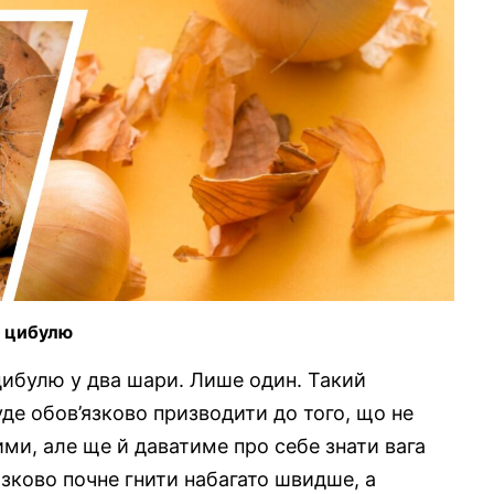
и цибулю
ибулю у два шари. Лише один. Такий
де обов’язково призводити до того, що не
ми, але ще й даватиме про себе знати вага
язково почне гнити набагато швидше, а