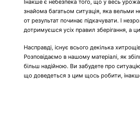
Інакше є небезпека того, що у весь урожа
знайома багатьом ситуація, яка вельми не
от результат починає підкачувати. І незр
дотримуєшся усіх правил зберігання, а ци
Насправді, існує всього декілька хитрощів
Розповідаємо в нашому матеріалі, як збіль
більш надійною. Ви забудете про ситуацію,
що доведеться з цим щось робити, інакш