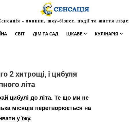
Сенсація - новини, шоу-бізнес, події та життя люде
ЇНА
СВІТ
ДІМ ТА САД
ЦІКАВЕ
КУЛІНАРІЯ
ого 2 хитрощі, і цибуля
пного літа
ай цибулі до літа. Те що ми не
лька місяців перетворюється на
вати у їжу.