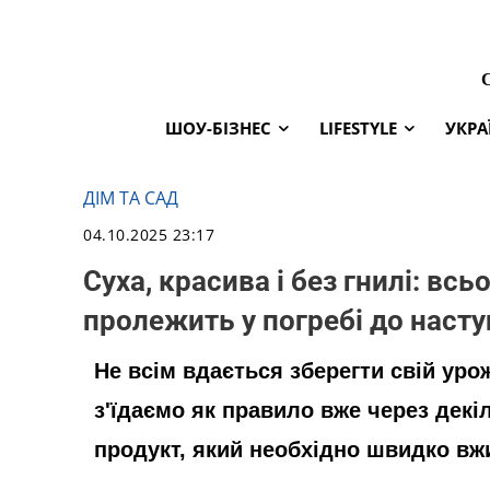
ШОУ-БІЗНЕС
LIFESTYLE
УКРА
ДІМ ТА САД
04.10.2025 23:17
Суха, красива і без гнилі: всь
пролежить у погребі до насту
Не всім вдається зберегти свій урож
з'їдаємо як правило вже через декі
продукт, який необхідно швидко вжи