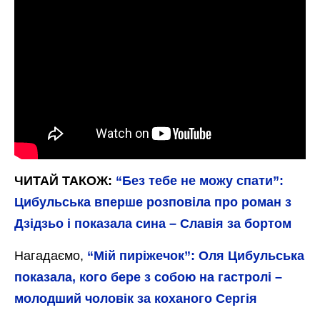
ЧИТАЙ ТАКОЖ:
“Без тебе не можу спати”:
Цибульська вперше розповіла про роман з
Дзідзьо і показала сина – Славія за бортом
Нагадаємо,
“Мій пиріжечок”: Оля Цибульська
показала, кого бере з собою на гастролі –
молодший чоловік за коханого Сергія