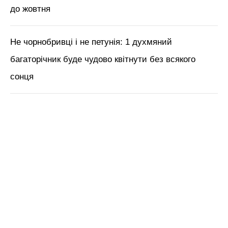
до жовтня
Не чорнобривці і не петунія: 1 духмяний
багаторічник буде чудово квітнути без всякого
сонця