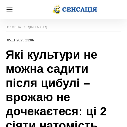
ГОЛОВНА
ДІМ ТА САД
05.11.2025 23:06
Які культури не
можна садити
після цибулі –
врожаю не
дочекаєтеся: ці 2
сіяти натомість