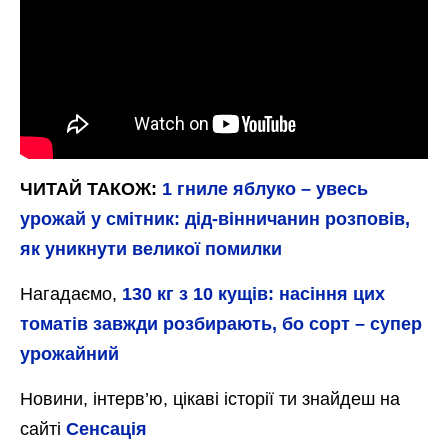
ЧИТАЙ ТАКОЖ:
1 гниле яблуко – увесь
урожай у смітник: дід-вінничанин розповів,
як уникнути великої помилки
Нагадаємо,
130 кг з 10 кущів: насіння цих
томатів завжди розбирають, бо сорт – супер
урожайний
Новини, інтерв’ю, цікаві історії ти знайдеш на
сайті
Сенсація