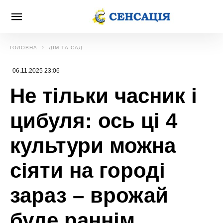
ГОЛОВНА
ДІМ ТА САД
06.11.2025 23:06
Не тільки часник і
цибуля: ось ці 4
культури можна
сіяти на городі
зараз – врожай
буде раннім