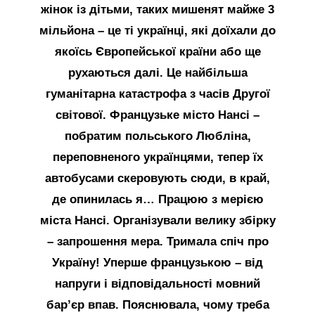
жінок із дітьми, таких мишенят майже 3
мільйона – це ті українці, які доїхали до
якоїсь Європейської країни або ще
рухаються далі. Це найбільша
гуманітарна катастрофа з часів Другої
світової. Французьке місто Нансі –
побратим польського Любліна,
переповненого українцями, тепер їх
автобусами скеровують сюди, в край,
де опинилась я… Працюю з мерією
міста Нансі. Організували велику збірку
– запрошення мера. Тримала спіч про
Україну! Уперше французькою – від
напруги і відповідальності мовний
бар’єр впав. Пояснювала, чому треба