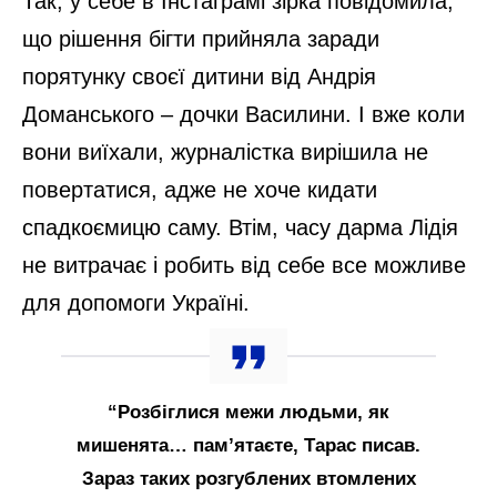
Так, у себе в Інстаграмі зірка повідомила,
що рішення бігти прийняла заради
порятунку своєї дитини від Андрія
Доманського – дочки Василини. І вже коли
вони виїхали, журналістка вирішила не
повертатися, адже не хоче кидати
спадкоємицю саму. Втім, часу дарма Лідія
не витрачає і робить від себе все можливе
для допомоги Україні.
“Розбіглися межи людьми, як
мишенята… пам’ятаєте, Тарас писав.
Зараз таких розгублених втомлених