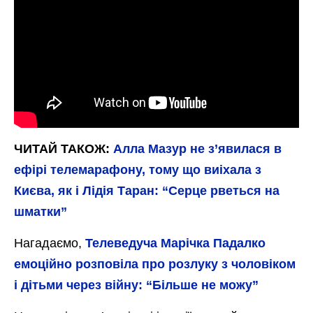
ЧИТАЙ ТАКОЖ:
Алла Мазур не з’явилася в
ефірі телемарафону, тому що виіхала з
Києва, як і Лідія Таран: “Серце рветься на
шматки”
Нагадаємо,
Телеведуча Марічка Падалко
емоційно розповіла про розлуку з чоловіком
і дітьми через війну: “Більше не можу”