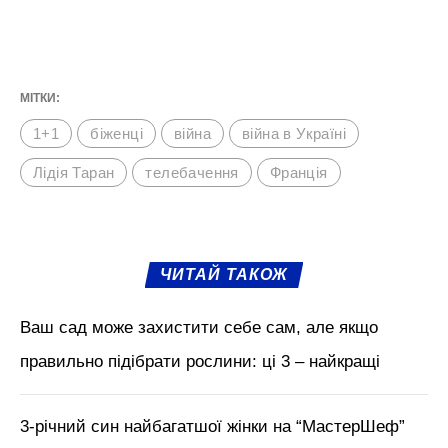
МІТКИ:
1+1
біженці
війна
війна в Україні
Лідія Таран
телебачення
Франція
ЧИТАЙ ТАКОЖ
Ваш сад може захистити себе сам, але якщо
правильно підібрати рослини: ці 3 – найкращі
3-річний син найбагатшої жінки на “МастерШеф”