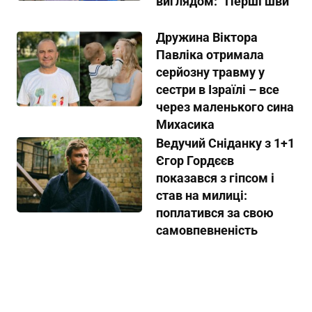
виглядом: “Перші шви”
Дружина Віктора
Павліка отримала
серйозну травму у
сестри в Ізраїлі – все
через маленького сина
Михасика
Ведучий Сніданку з 1+1
Єгор Гордєєв
показався з гіпсом і
став на милиці:
поплатився за свою
самовпевненість