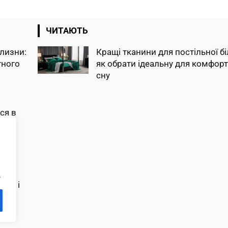
ЧИТАЮТЬ
ілизни:
Кращі тканини для постільної бі
тного
як обрати ідеальну для комфор
сну
ся в
кущі
.
ку, і