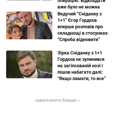
операцію: відкладати
вже було не можна
Ведучий “Сніданку з
1+1” Єгор Гордєєв
вперше розповів про
складнощі в стосунках:
“Спроба відновити”
Зірка Сніданку з 1+1
Гордєєв не зупинився
на загіпсованій нозі і
пішов набагато далі:
“Якщо ламати, то все”
завантажити більше