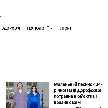
й
ЗДОРОВ’Я
ТЕХНОЛОГІЇ
СПОРТ
Маленький пасинок 34-
річної Наді Дорофєєвої
потрапив в обʼєктив і
вразив своїм