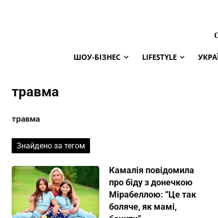
ШОУ-БІЗНЕС
LIFESTYLE
УКРА
травма
травма
Знайдено за тегом
Камалія повідомила
про біду з донечкою
Мірабеллою: “Це так
боляче, як мамі,