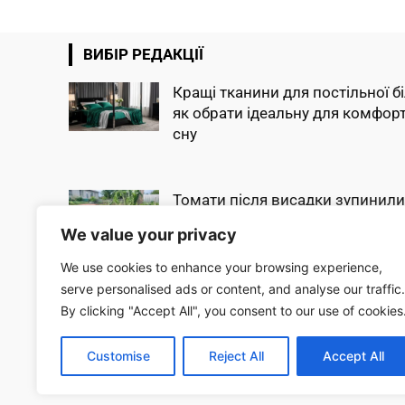
ВИБІР РЕДАКЦІЇ
Кращі тканини для постільної б
як обрати ідеальну для комфор
сну
Томати після висадки зупинили
рості: що зробити у травні, щоб 
We value your privacy
швидко пішли...
We use cookies to enhance your browsing experience,
serve personalised ads or content, and analyse our traffic.
Огірки попруть як на дріжджах:
By clicking "Accept All", you consent to our use of cookies
додайте всього одну скибку в лун
збиратимете врожай...
Customise
Reject All
Accept All