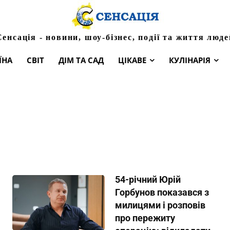
Сенсація - новини, шоу-бізнес, події та життя люде
ЇНА
СВІТ
ДІМ ТА САД
ЦІКАВЕ
КУЛІНАРІЯ
54-річний Юрій
Горбунов показався з
милицями і розповів
про пережиту