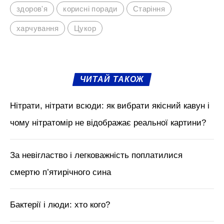
Щоб запобігти негативним наслідкам, слід
звертати увагу на склад продуктів і
заміняти десерти фруктами чи ягодами.
М'язи обличчя, БОТОКС, тренди
краси з Tik Tok // Лікар-
косметолог Тетяна Чернишова