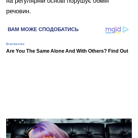
на регулярній основі порушує обмін
речовин.