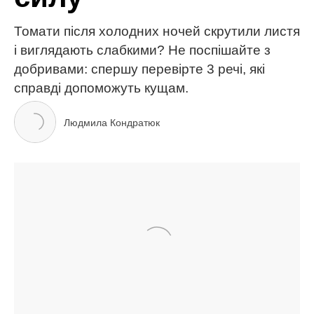
МІТКИ:
здоров'я
корисні поради
Старіння
харчування
Цукор
ЧИТАЙ ТАКОЖ
Нітрати, нітрати всюди: як вибрати якісний кавун і
чому нітратомір не відображає реальної картини?
За невігластво і легковажність поплатилися
смертю п’ятирічного сина