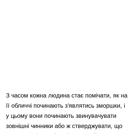
З часом кожна людина стає помічати, як на
її обличчі починають з’являтись зморшки, і
у цьому вони починають звинувачувати
зовнішні чинники або ж стверджувати, що