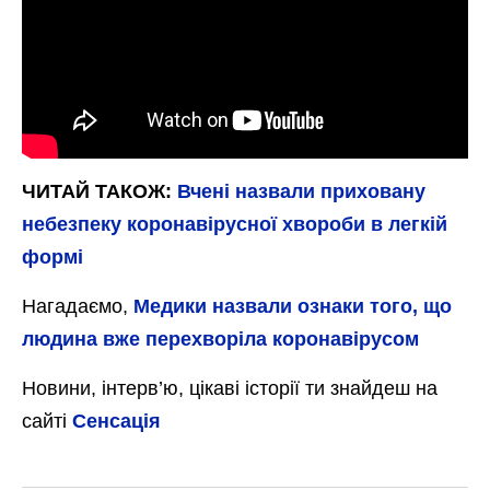
ЧИТАЙ ТАКОЖ:
Вчені назвали приховану
небезпеку коронавірусної хвороби в легкій
формі
Нагадаємо,
Медики назвали ознаки того, що
людина вже перехворіла коронавірусом
Новини, інтерв’ю, цікаві історії ти знайдеш на
сайті
Сенсація