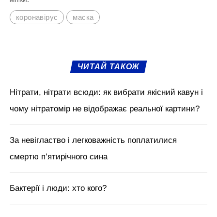
МІТКИ:
коронавірус
маска
ЧИТАЙ ТАКОЖ
Нітрати, нітрати всюди: як вибрати якісний кавун і
чому нітратомір не відображає реальної картини?
За невігластво і легковажність поплатилися
смертю п’ятирічного сина
Бактерії і люди: хто кого?