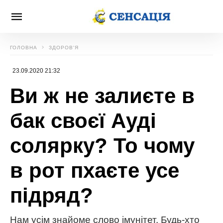
ГОЛОВНА
ЗДОРОВ'Я
23.09.2020 21:32
Ви ж не залиєте в
бак своєї Ауді
солярку? То чому
в рот пхаєте усе
підряд?
Нам усім знайоме слово імунітет. Будь-хто