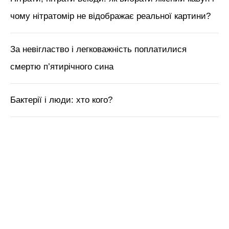
чому нітратомір не відображає реальної картини?
За невігластво і легковажність поплатилися
смертю п’ятирічного сина
Бактерії і люди: хто кого?