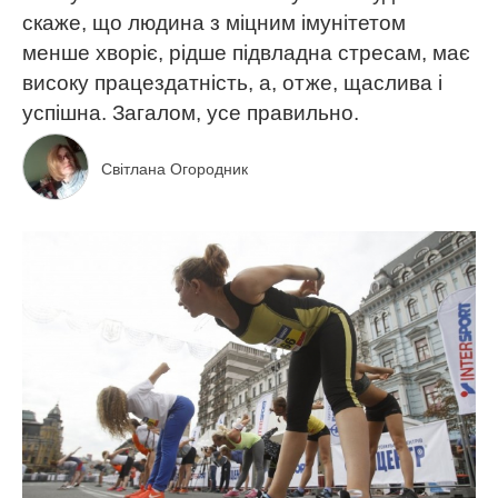
скаже, що людина з міцним імунітетом
менше хворіє, рідше підвладна стресам, має
високу працездатність, а, отже, щаслива і
успішна. Загалом, усе правильно.
Світлана Огородник