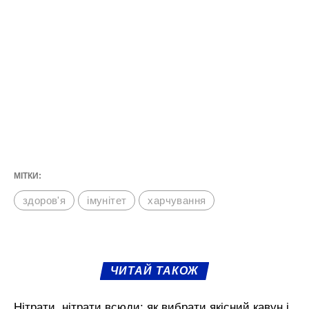
МІТКИ:
здоров'я
імунітет
харчування
ЧИТАЙ ТАКОЖ
Нітрати, нітрати всюди: як вибрати якісний кавун і